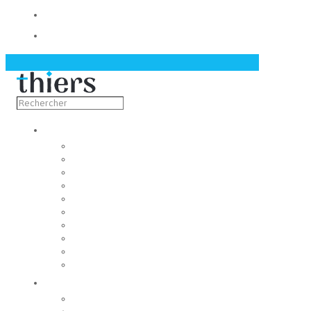
Contact
Actualités
Découvrir
Capitale de la coutellerie
Musée de la coutellerie
Cité des couteliers
Centre d’art contemporain
Coutellia
La Vallée des Rouets
Notre patrimoine
Fondation du patrimoine
Maison du tourisme
Jumelage
Vivre
Etat-Civil