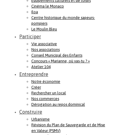
Equipements culturels et de loisirs
Cinéma le Monaco
Iloa
Centre historique du monde sapeurs-
pompiers
Le Moulin Bleu
Participer
Vie associative
Nos associations
Conseil Municipal des Enfants
Concours « Marianne, où vas-tu ? »
Atelier 104
Entreprendre
Notre économie
Créer
Rechercher un local
Nos commerces
Dérogation au repos dominical
Construire
Urbanisme
Révision du Plan de Sauvegarde et de Mise
en Valeur (PSMV)