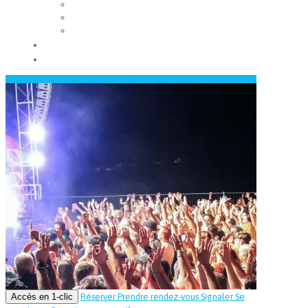
Les conseils municipaux
Les élus
Recrutement
Contact
Actualités
Accès en 1-clic
Réserver
Prendre rendez-vous
Signaler
Se