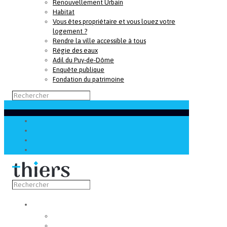
Renouvellement Urbain
Habitat
Vous êtes propriétaire et vous louez votre
logement ?
Rendre la ville accessible à tous
Régie des eaux
Adil du Puy-de-Dôme
Enquête publique
Fondation du patrimoine
Découvrir
Capitale de la coutellerie
Musée de la coutellerie