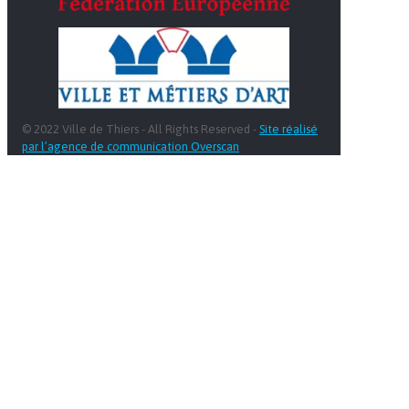
© 2022 Ville de Thiers - All Rights Reserved -
Site réalisé
par l’agence de communication Overscan