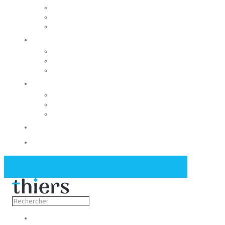
Rechercher un local
Nos commerces
Wiker
Construire
Urbanisme
Nos grands projets
Régie des eaux
La Mairie
Les conseils municipaux
Les élus
Recrutement
Contact
Actualités
Découvrir