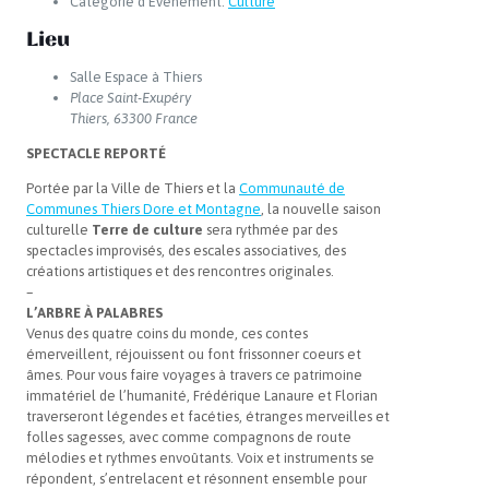
Catégorie d’Évènement:
Culture
Lieu
Salle Espace à Thiers
Place Saint-Exupéry
Thiers
,
63300
France
SPECTACLE REPORTÉ
Portée par la Ville de Thiers et la
Communauté de
Communes Thiers Dore et Montagne
, la nouvelle saison
culturelle
Terre de culture
sera rythmée par des
spectacles improvisés, des escales associatives, des
créations artistiques et des rencontres originales.
–
L’ARBRE À PALABRES
Venus des quatre coins du monde, ces contes
émerveillent, réjouissent ou font frissonner coeurs et
âmes. Pour vous faire voyages à travers ce patrimoine
immatériel de l’humanité, Frédérique Lanaure et Florian
traverseront légendes et facéties, étranges merveilles et
folles sagesses, avec comme compagnons de route
mélodies et rythmes envoûtants. Voix et instruments se
répondent, s’entrelacent et résonnent ensemble pour