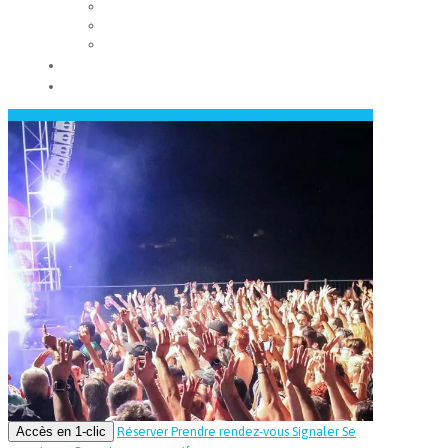
Les conseils municipaux
Les élus
Recrutement
Contact
Actualités
Accès en 1-clic
Réserver
Prendre rendez-vous
Signaler
Se