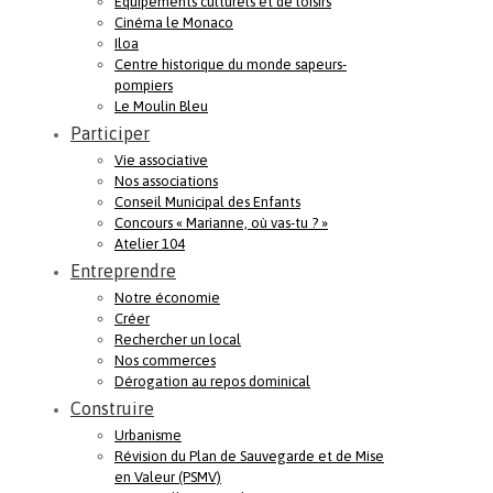
Equipements culturels et de loisirs
Cinéma le Monaco
Iloa
Centre historique du monde sapeurs-
pompiers
Le Moulin Bleu
Participer
Vie associative
Nos associations
Conseil Municipal des Enfants
Concours « Marianne, où vas-tu ? »
Atelier 104
Entreprendre
Notre économie
Créer
Rechercher un local
Nos commerces
Dérogation au repos dominical
Construire
Urbanisme
Révision du Plan de Sauvegarde et de Mise
en Valeur (PSMV)