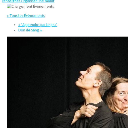
renseigner
Organiser une manif
« Tous les Évènements
«
“Apprendre par le jeu”
Don de Sang
»