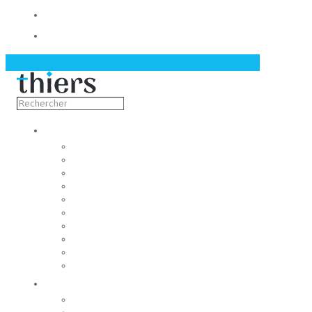
Contact
Actualités
Découvrir
Capitale de la coutellerie
Musée de la coutellerie
Cité des couteliers
Centre d’art contemporain
Coutellia
La Vallée des Rouets
Notre patrimoine
Fondation du patrimoine
Maison du tourisme
Jumelage
Vivre
Etat-Civil