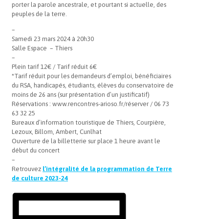
porter la parole ancestrale, et pourtant si actuelle, des
peuples de la terre.
–
Samedi 23 mars 2024 à 20h30
Salle Espace – Thiers
–
Plein tarif 12
€ /
T
arif réduit 6
€
*Tarif réduit pour les demandeurs d’emploi, bénéficiaires
du RSA, handicapés, étudiants, élèves du conservatoire de
moins de 26 ans (sur présentation d’un justificatif)
Réservations : www.rencontres-arioso.fr/réserver / 06 73
63 32 25
Bureaux d’information touristique de Thiers, Courpière,
Lezoux, Billom, Ambert, Cunlhat
Ouverture de la billetterie sur place 1 heure avant le
début du concert
–
Retrouvez
l’intégralité de la programmation de Terre
de culture 2023-24