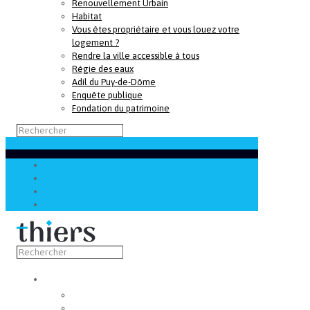
Renouvellement Urbain
Habitat
Vous êtes propriétaire et vous louez votre
logement ?
Rendre la ville accessible à tous
Régie des eaux
Adil du Puy-de-Dôme
Enquête publique
Fondation du patrimoine
Découvrir
Capitale de la coutellerie
Musée de la coutellerie