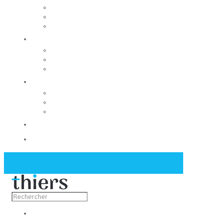
Rechercher un local
Nos commerces
Wiker
Construire
Urbanisme
Nos grands projets
Régie des eaux
La Mairie
Les conseils municipaux
Les élus
Recrutement
Contact
Actualités
Découvrir