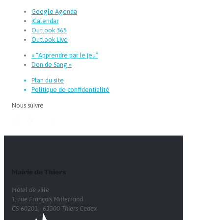
Google Agenda
iCalendar
Outlook 365
Outlook Live
«
“Apprendre par le jeu”
Don de Sang
»
Plan du site
Politique de confidentialité
Nous suivre
Mairie de Thiers
Hôtel de ville
1, rue François Mitterrand
CS 60201 - 63300 Thiers Cedex