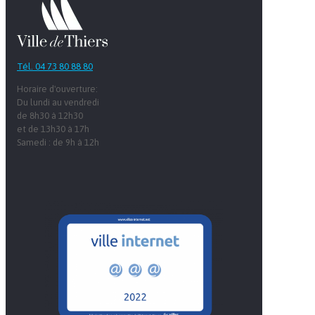
Tél. 04 73 80 88 80
Horaire d'ouverture:
Du lundi au vendredi
de 8h30 à 12h30
et de 13h30 à 17h
Samedi : de 9h à 12h