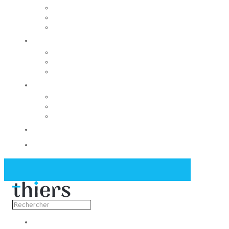
Rechercher un local
Nos commerces
Wiker
Construire
Urbanisme
Nos grands projets
Régie des eaux
La Mairie
Les conseils municipaux
Les élus
Recrutement
Contact
Actualités
Découvrir