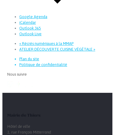
Google Agenda
iCalendar
Outlook 365
Outlook Live
«
Récrés numériques à la MMAP
ATELIER DÉCOUVERTE CUISINE VÉGÉTALE
»
Plan du site
Politique de confidentialité
Nous suivre
Mairie de Thiers
Hôtel de ville
1, rue François Mitterrand