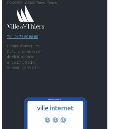
CS 60201 - 63300 Thiers Cedex
Tél. 04 73 80 88 80
Horaire d'ouverture:
Du lundi au vendredi
de 8h30 à 12h30
et de 13h30 à 17h
Samedi : de 9h à 12h