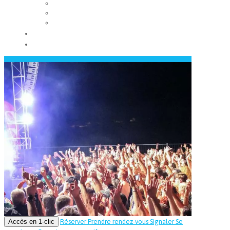
Les conseils municipaux
Les élus
Recrutement
Contact
Actualités
Accès en 1-clic
Réserver
Prendre rendez-vous
Signaler
Se