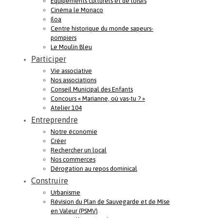
Equipements culturels et de loisirs
Cinéma le Monaco
Iloa
Centre historique du monde sapeurs-
pompiers
Le Moulin Bleu
Participer
Vie associative
Nos associations
Conseil Municipal des Enfants
Concours « Marianne, où vas-tu ? »
Atelier 104
Entreprendre
Notre économie
Créer
Rechercher un local
Nos commerces
Dérogation au repos dominical
Construire
Urbanisme
Révision du Plan de Sauvegarde et de Mise
en Valeur (PSMV)