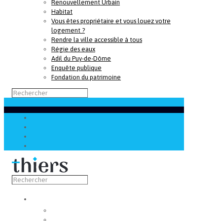
Renouvellement Urbain
Habitat
Vous êtes propriétaire et vous louez votre
logement ?
Rendre la ville accessible à tous
Régie des eaux
Adil du Puy-de-Dôme
Enquête publique
Fondation du patrimoine
Découvrir
Capitale de la coutellerie
Musée de la coutellerie