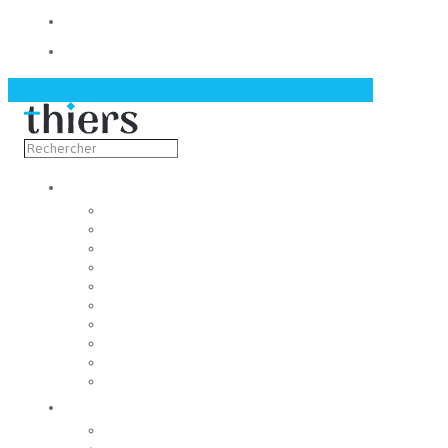
Contact
Actualités
Découvrir
Capitale de la coutellerie
Musée de la coutellerie
Cité des couteliers
Centre d’art contemporain
Coutellia
La Vallée des Rouets
Notre patrimoine
Fondation du patrimoine
Maison du tourisme
Jumelage
Vivre
Etat-Civil