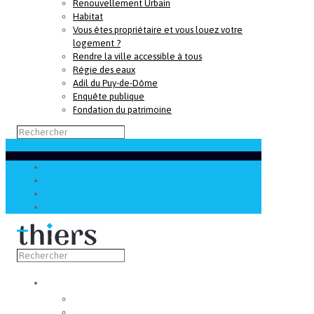
Renouvellement Urbain
Habitat
Vous êtes propriétaire et vous louez votre
logement ?
Rendre la ville accessible à tous
Régie des eaux
Adil du Puy-de-Dôme
Enquête publique
Fondation du patrimoine
Découvrir
Capitale de la coutellerie
Musée de la coutellerie