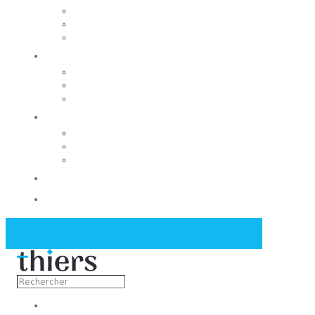
Rechercher un local
Nos commerces
Wiker
Construire
Urbanisme
Nos grands projets
Régie des eaux
La Mairie
Les conseils municipaux
Les élus
Recrutement
Contact
Actualités
Découvrir