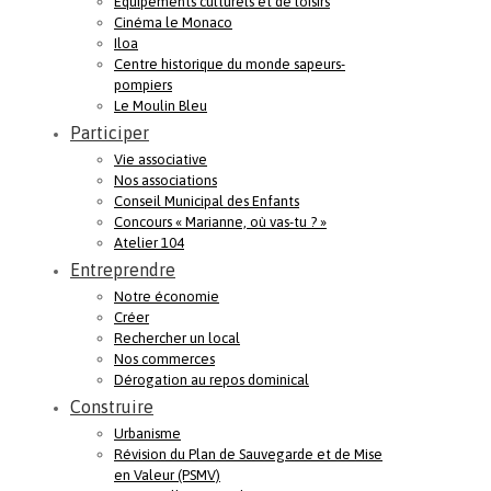
Equipements culturels et de loisirs
Cinéma le Monaco
Iloa
Centre historique du monde sapeurs-
pompiers
Le Moulin Bleu
Participer
Vie associative
Nos associations
Conseil Municipal des Enfants
Concours « Marianne, où vas-tu ? »
Atelier 104
Entreprendre
Notre économie
Créer
Rechercher un local
Nos commerces
Dérogation au repos dominical
Construire
Urbanisme
Révision du Plan de Sauvegarde et de Mise
en Valeur (PSMV)