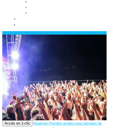
Les conseils municipaux
Les élus
Recrutement
Contact
Actualités
Accès en 1-clic
Réserver
Prendre rendez-vous
Signaler
Se