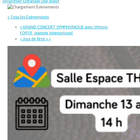
renseigner
Organiser une manif
« Tous les Évènements
«
GRAND CONCERT SYMPHONIQUE avec Vittorio
FORTE, pianiste international
« Jour de fête »
»