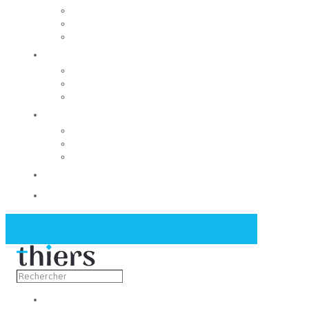
Rechercher un local
Nos commerces
Wiker
Construire
Urbanisme
Nos grands projets
Régie des eaux
La Mairie
Les conseils municipaux
Les élus
Recrutement
Contact
Actualités
Découvrir