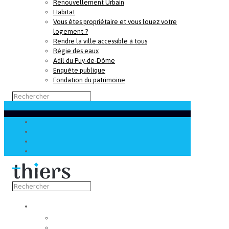
Renouvellement Urbain
Habitat
Vous êtes propriétaire et vous louez votre
logement ?
Rendre la ville accessible à tous
Régie des eaux
Adil du Puy-de-Dôme
Enquête publique
Fondation du patrimoine
Découvrir
Capitale de la coutellerie
Musée de la coutellerie