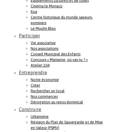
Equipements culturels et de loisirs
Cinéma le Monaco
Iloa
Centre historique du monde sapeurs-
pompiers
Le Moulin Bleu
Participer
Vie associative
Nos associations
Conseil Municipal des Enfants
Concours « Marianne, où vas-tu ? »
Atelier 104
Entreprendre
Notre économie
Créer
Rechercher un local
Nos commerces
Dérogation au repos dominical
Construire
Urbanisme
Révision du Plan de Sauvegarde et de Mise
en Valeur (PSMV)