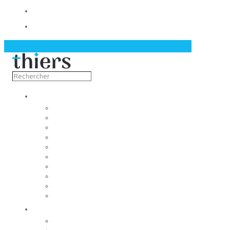
Contact
Actualités
Découvrir
Capitale de la coutellerie
Musée de la coutellerie
Cité des couteliers
Centre d’art contemporain
Coutellia
La Vallée des Rouets
Notre patrimoine
Fondation du patrimoine
Maison du tourisme
Jumelage
Vivre
Etat-Civil