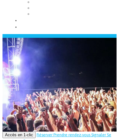
Les conseils municipaux
Les élus
Recrutement
Contact
Actualités
Accès en 1-clic
Réserver
Prendre rendez-vous
Signaler
Se