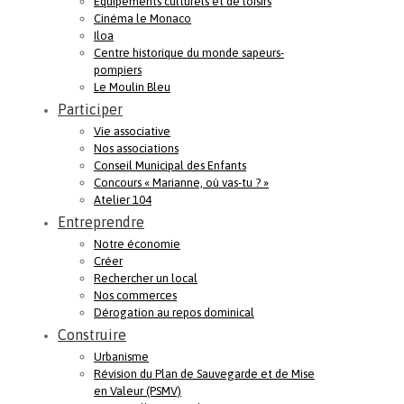
Equipements culturels et de loisirs
Cinéma le Monaco
Iloa
Centre historique du monde sapeurs-
pompiers
Le Moulin Bleu
Participer
Vie associative
Nos associations
Conseil Municipal des Enfants
Concours « Marianne, où vas-tu ? »
Atelier 104
Entreprendre
Notre économie
Créer
Rechercher un local
Nos commerces
Dérogation au repos dominical
Construire
Urbanisme
Révision du Plan de Sauvegarde et de Mise
en Valeur (PSMV)