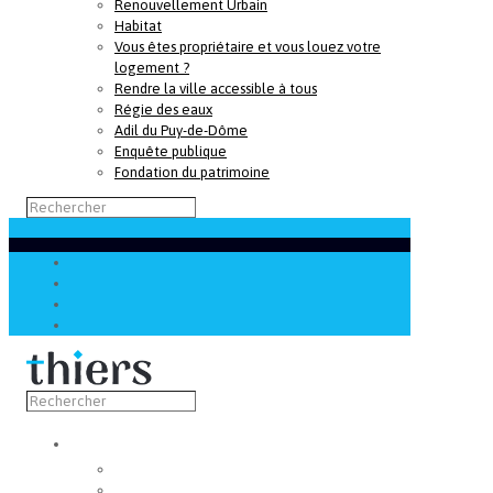
Renouvellement Urbain
Habitat
Vous êtes propriétaire et vous louez votre
logement ?
Rendre la ville accessible à tous
Régie des eaux
Adil du Puy-de-Dôme
Enquête publique
Fondation du patrimoine
Découvrir
Capitale de la coutellerie
Musée de la coutellerie