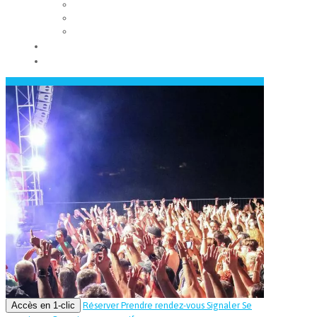
Les conseils municipaux
Les élus
Recrutement
Contact
Actualités
Accès en 1-clic
Réserver
Prendre rendez-vous
Signaler
Se