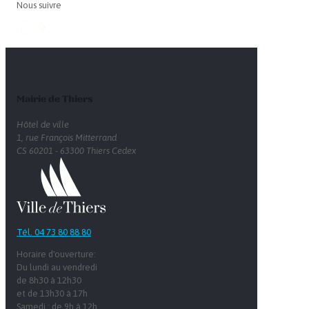
Nous suivre
Mairie de Thiers
Hôtel de ville
1, rue François Mitterrand
CS 60201 - 63300 Thiers Cedex
Tél. 04 73 80 88 80
Horaire d'ouverture:
Du lundi au vendredi
de 8h30 à 12h30
et de 13h30 à 17h
Samedi : de 9h à 12h