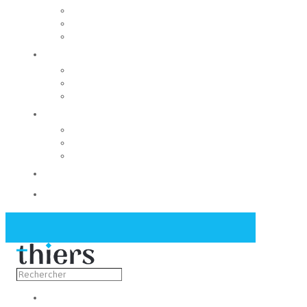
Rechercher un local
Nos commerces
Wiker
Construire
Urbanisme
Nos grands projets
Régie des eaux
La Mairie
Les conseils municipaux
Les élus
Recrutement
Contact
Actualités
Découvrir