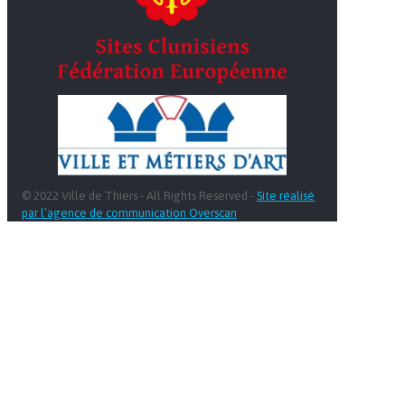
© 2022 Ville de Thiers - All Rights Reserved -
Site réalisé
par l’agence de communication Overscan