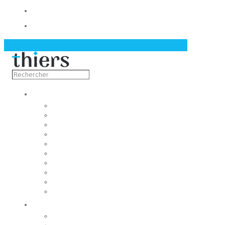
Contact
Actualités
Découvrir
Capitale de la coutellerie
Musée de la coutellerie
Cité des couteliers
Centre d’art contemporain
Coutellia
La Vallée des Rouets
Notre patrimoine
Fondation du patrimoine
Maison du tourisme
Jumelage
Vivre
Etat-Civil