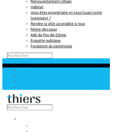
Renouvellement Urbain
Habitat
Vous êtes propriétaire et vous louez votre
logement ?
Rendre la ville accessible à tous
Régie des eaux
Adil du Puy-de-Dôme
Enquête publique
Fondation du patrimoine
Découvrir
Capitale de la coutellerie
Musée de la coutellerie