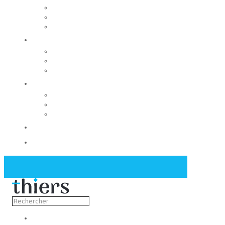
Rechercher un local
Nos commerces
Wiker
Construire
Urbanisme
Nos grands projets
Régie des eaux
La Mairie
Les conseils municipaux
Les élus
Recrutement
Contact
Actualités
Découvrir