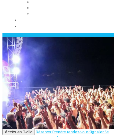
Les conseils municipaux
Les élus
Recrutement
Contact
Actualités
Accès en 1-clic
Réserver
Prendre rendez-vous
Signaler
Se