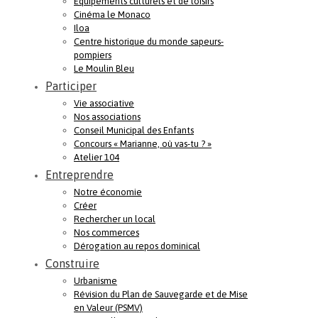
Equipements culturels et de loisirs
Cinéma le Monaco
Iloa
Centre historique du monde sapeurs-
pompiers
Le Moulin Bleu
Participer
Vie associative
Nos associations
Conseil Municipal des Enfants
Concours « Marianne, où vas-tu ? »
Atelier 104
Entreprendre
Notre économie
Créer
Rechercher un local
Nos commerces
Dérogation au repos dominical
Construire
Urbanisme
Révision du Plan de Sauvegarde et de Mise
en Valeur (PSMV)