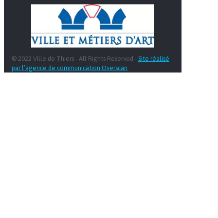
© 2022 Ville de Thiers - All Rights Reserved -
Site réalisé
par l’agence de communication Overscan