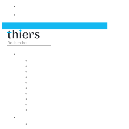
Contact
Actualités
Découvrir
Capitale de la coutellerie
Musée de la coutellerie
Cité des couteliers
Centre d’art contemporain
Coutellia
La Vallée des Rouets
Notre patrimoine
Fondation du patrimoine
Maison du tourisme
Jumelage
Vivre
Etat-Civil