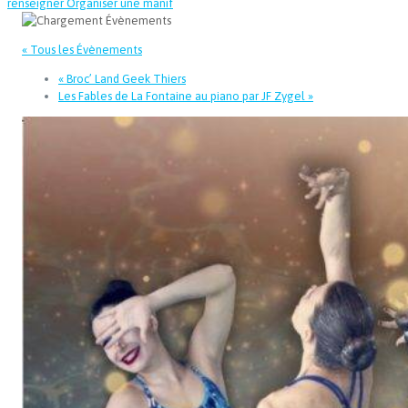
renseigner
Organiser une manif
« Tous les Évènements
«
Broc’ Land Geek Thiers
Les Fables de La Fontaine au piano par JF Zygel
»