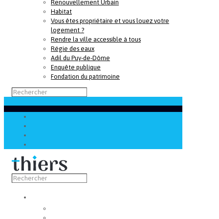
Renouvellement Urbain
Habitat
Vous êtes propriétaire et vous louez votre
logement ?
Rendre la ville accessible à tous
Régie des eaux
Adil du Puy-de-Dôme
Enquête publique
Fondation du patrimoine
Découvrir
Capitale de la coutellerie
Musée de la coutellerie