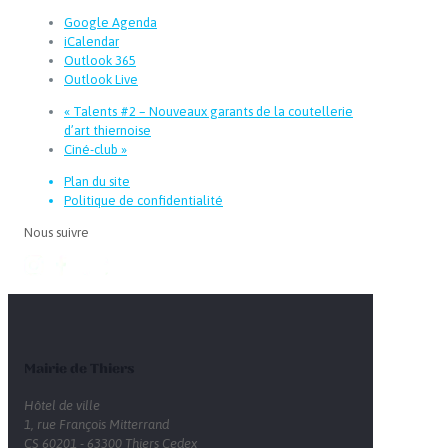
Google Agenda
iCalendar
Outlook 365
Outlook Live
«
Talents #2 – Nouveaux garants de la coutellerie
d’art thiernoise
Ciné-club
»
Plan du site
Politique de confidentialité
Nous suivre
Mairie de Thiers
Hôtel de ville
1, rue François Mitterrand
CS 60201 - 63300 Thiers Cedex