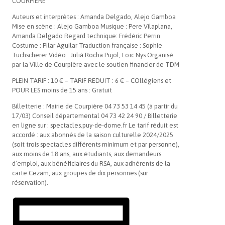
COURPIERE
Auteurs et interprètes : Amanda Delgado, Alejo Gamboa
Mise en scène : Alejo Gamboa Musique : Pere Vilaplana,
Amanda Delgado Regard technique: Frédéric Perrin
Costume : Pilar Aguilar Traduction française : Sophie
Tuchscherer Vidéo : Julià Rocha Pujol, Loïc Nys Organisé
par la Ville de Courpière avec le soutien financier de TDM
PLEIN TARIF : 10 € – TARIF REDUIT : 6 € – COllégiens et
POUR LES moins de 15 ans : Gratuit
Billetterie : Mairie de Courpière 04 73 53 14 45 (à partir du
17/03) Conseil départemental 04 73 42 24 90 / Billetterie
en ligne sur : spectacles.puy-de-dome.fr Le tarif réduit est
accordé : aux abonnés de la saison culturelle 2024/2025
(soit trois spectacles différents minimum et par personne),
aux moins de 18 ans, aux étudiants, aux demandeurs
d’emploi, aux bénéficiaires du RSA, aux adhérents de la
carte Cezam, aux groupes de dix personnes (sur
réservation).