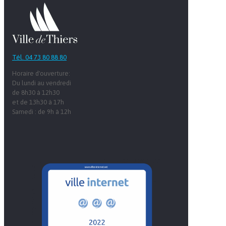
Tél. 04 73 80 88 80
Horaire d'ouverture:
Du lundi au vendredi
de 8h30 à 12h30
et de 13h30 à 17h
Samedi : de 9h à 12h