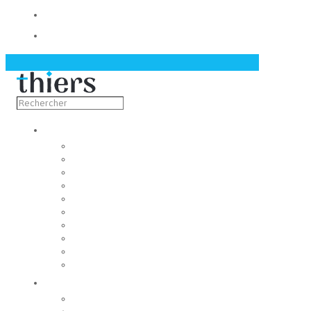
Contact
Actualités
Découvrir
Capitale de la coutellerie
Musée de la coutellerie
Cité des couteliers
Centre d’art contemporain
Coutellia
La Vallée des Rouets
Notre patrimoine
Fondation du patrimoine
Maison du tourisme
Jumelage
Vivre
Etat-Civil