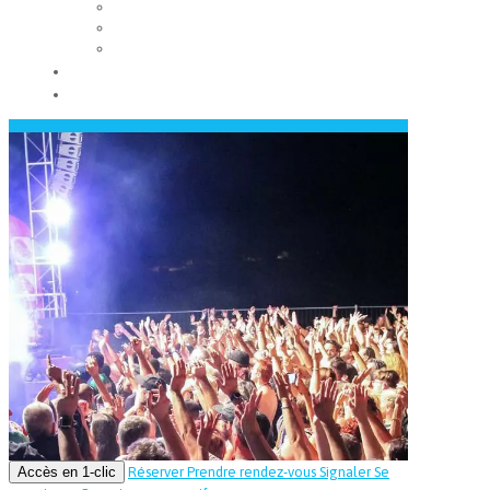
Les conseils municipaux
Les élus
Recrutement
Contact
Actualités
Accès en 1-clic
Réserver
Prendre rendez-vous
Signaler
Se