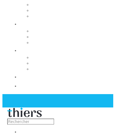
Rechercher un local
Nos commerces
Wiker
Construire
Urbanisme
Nos grands projets
Régie des eaux
La Mairie
Les conseils municipaux
Les élus
Recrutement
Contact
Actualités
Découvrir