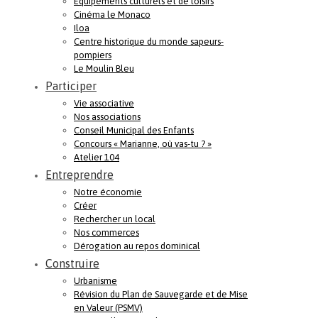
Equipements culturels et de loisirs
Cinéma le Monaco
Iloa
Centre historique du monde sapeurs-
pompiers
Le Moulin Bleu
Participer
Vie associative
Nos associations
Conseil Municipal des Enfants
Concours « Marianne, où vas-tu ? »
Atelier 104
Entreprendre
Notre économie
Créer
Rechercher un local
Nos commerces
Dérogation au repos dominical
Construire
Urbanisme
Révision du Plan de Sauvegarde et de Mise
en Valeur (PSMV)