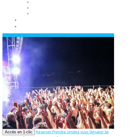
Les conseils municipaux
Les élus
Recrutement
Contact
Actualités
Accès en 1-clic
Réserver
Prendre rendez-vous
Signaler
Se