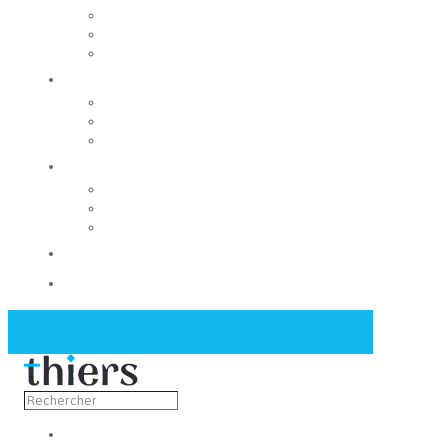
Rechercher un local
Nos commerces
Wiker
Construire
Urbanisme
Nos grands projets
Régie des eaux
La Mairie
Les conseils municipaux
Les élus
Recrutement
Contact
Actualités
Découvrir