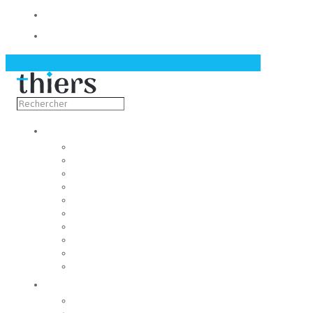
Contact
Actualités
Découvrir
Capitale de la coutellerie
Musée de la coutellerie
Cité des couteliers
Centre d’art contemporain
Coutellia
La Vallée des Rouets
Notre patrimoine
Fondation du patrimoine
Maison du tourisme
Jumelage
Vivre
Etat-Civil