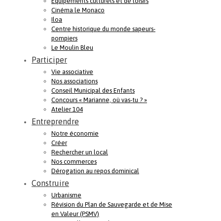
Equipements culturels et de loisirs
Cinéma le Monaco
Iloa
Centre historique du monde sapeurs-
pompiers
Le Moulin Bleu
Participer
Vie associative
Nos associations
Conseil Municipal des Enfants
Concours « Marianne, où vas-tu ? »
Atelier 104
Entreprendre
Notre économie
Créer
Rechercher un local
Nos commerces
Dérogation au repos dominical
Construire
Urbanisme
Révision du Plan de Sauvegarde et de Mise
en Valeur (PSMV)