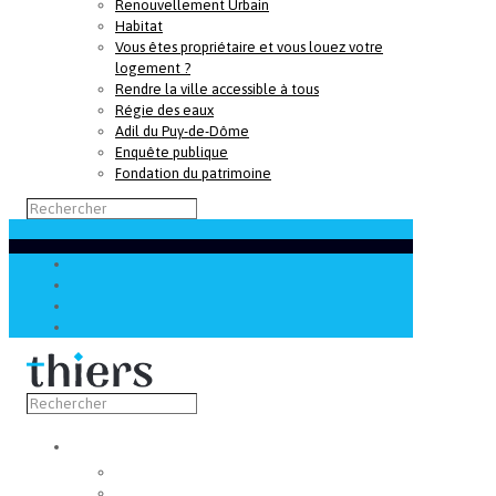
Renouvellement Urbain
Habitat
Vous êtes propriétaire et vous louez votre
logement ?
Rendre la ville accessible à tous
Régie des eaux
Adil du Puy-de-Dôme
Enquête publique
Fondation du patrimoine
Découvrir
Capitale de la coutellerie
Musée de la coutellerie