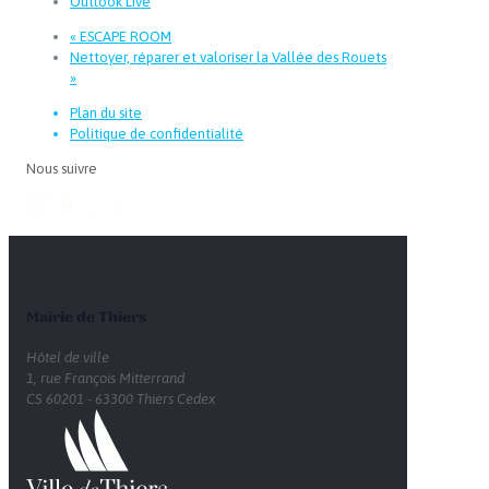
Outlook Live
«
ESCAPE ROOM
Nettoyer, réparer et valoriser la Vallée des Rouets
»
Plan du site
Politique de confidentialité
Nous suivre
Mairie de Thiers
Hôtel de ville
1, rue François Mitterrand
CS 60201 - 63300 Thiers Cedex