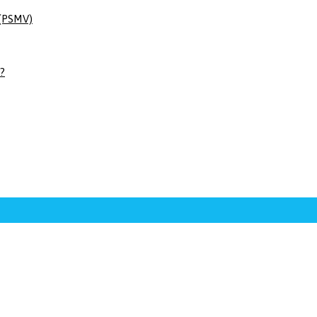
 (PSMV)
 ?