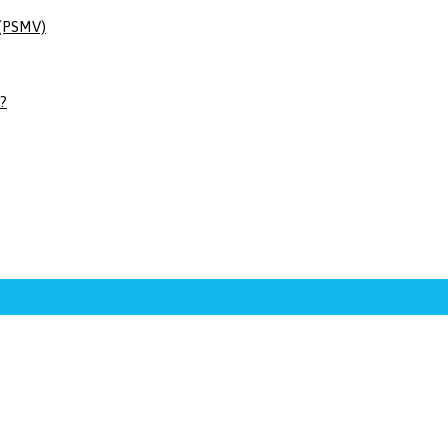
 (PSMV)
 ?