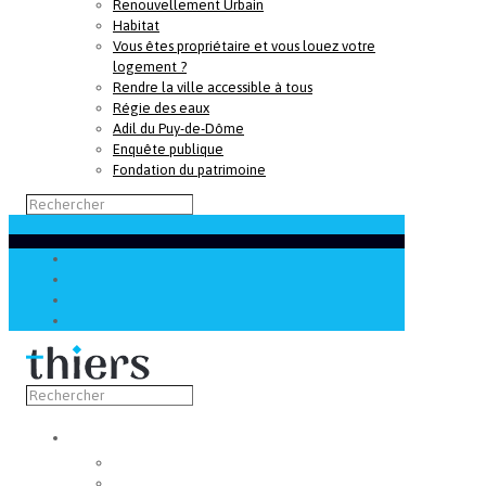
Renouvellement Urbain
Habitat
Vous êtes propriétaire et vous louez votre
logement ?
Rendre la ville accessible à tous
Régie des eaux
Adil du Puy-de-Dôme
Enquête publique
Fondation du patrimoine
Découvrir
Capitale de la coutellerie
Musée de la coutellerie