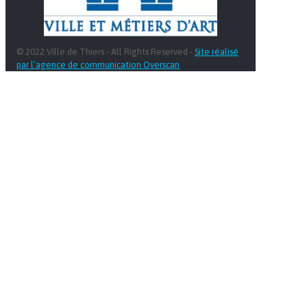
© 2022 Ville de Thiers - All Rights Reserved -
Site réalisé
par l’agence de communication Overscan