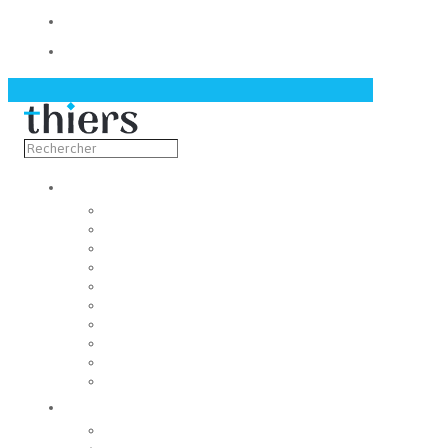
Contact
Actualités
Découvrir
Capitale de la coutellerie
Musée de la coutellerie
Cité des couteliers
Centre d’art contemporain
Coutellia
La Vallée des Rouets
Notre patrimoine
Fondation du patrimoine
Maison du tourisme
Jumelage
Vivre
Etat-Civil