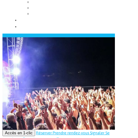
Les conseils municipaux
Les élus
Recrutement
Contact
Actualités
Accès en 1-clic
Réserver
Prendre rendez-vous
Signaler
Se