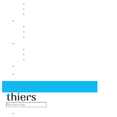
Rechercher un local
Nos commerces
Wiker
Construire
Urbanisme
Nos grands projets
Régie des eaux
La Mairie
Les conseils municipaux
Les élus
Recrutement
Contact
Actualités
Découvrir