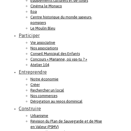
Equipements culturels et de loisirs
Cinéma le Monaco
Iloa
Centre historique du monde sapeurs-
pompiers
Le Moulin Bleu
Participer
Vie associative
Nos associations
Conseil Municipal des Enfants
Concours « Marianne, où vas-tu ? »
Atelier 104
Entreprendre
Notre économie
Créer
Rechercher un local
Nos commerces
Dérogation au repos dominical
Construire
Urbanisme
Révision du Plan de Sauvegarde et de Mise
en Valeur (PSMV)