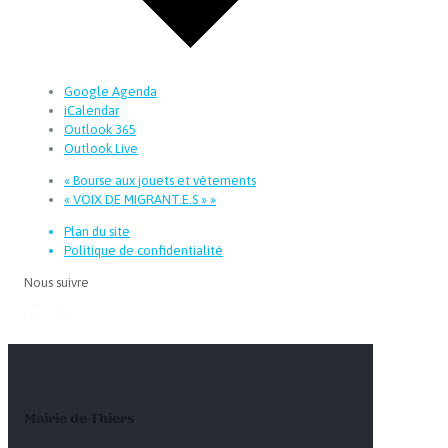
Google Agenda
iCalendar
Outlook 365
Outlook Live
«
Bourse aux jouets et vêtements
« VOIX DE MIGRANT.E.S »
»
Plan du site
Politique de confidentialité
Nous suivre
Mairie de Thiers