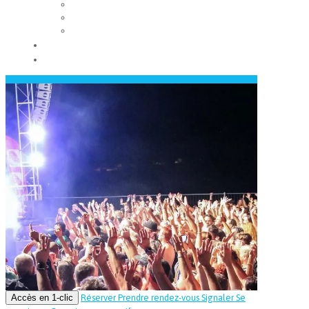
Les conseils municipaux
Les élus
Recrutement
Contact
Actualités
Accès en 1-clic
Réserver
Prendre rendez-vous
Signaler
Se