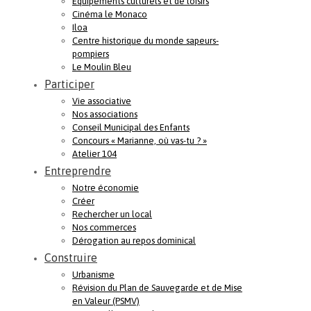
Equipements culturels et de loisirs
Cinéma le Monaco
Iloa
Centre historique du monde sapeurs-
pompiers
Le Moulin Bleu
Participer
Vie associative
Nos associations
Conseil Municipal des Enfants
Concours « Marianne, où vas-tu ? »
Atelier 104
Entreprendre
Notre économie
Créer
Rechercher un local
Nos commerces
Dérogation au repos dominical
Construire
Urbanisme
Révision du Plan de Sauvegarde et de Mise
en Valeur (PSMV)