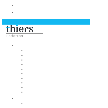
Contact
Actualités
Découvrir
Capitale de la coutellerie
Musée de la coutellerie
Cité des couteliers
Centre d’art contemporain
Coutellia
La Vallée des Rouets
Notre patrimoine
Fondation du patrimoine
Maison du tourisme
Jumelage
Vivre
Etat-Civil