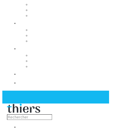
Rechercher un local
Nos commerces
Wiker
Construire
Urbanisme
Nos grands projets
Régie des eaux
La Mairie
Les conseils municipaux
Les élus
Recrutement
Contact
Actualités
Découvrir