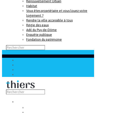
Renouvellement Urbain
Habitat
Vous êtes propriétaire et vous louez votre
logement ?
Rendre la ville accessible à tous
Régie des eaux
Adil du Puy-de-Dôme
Enquête publique
Fondation du patrimoine
Découvrir
Capitale de la coutellerie
Musée de la coutellerie