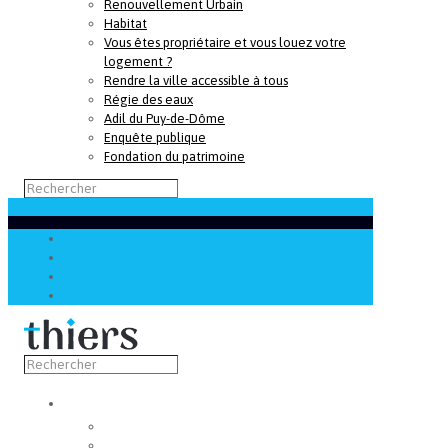
Renouvellement Urbain
Habitat
Vous êtes propriétaire et vous louez votre
logement ?
Rendre la ville accessible à tous
Régie des eaux
Adil du Puy-de-Dôme
Enquête publique
Fondation du patrimoine
Découvrir
Capitale de la coutellerie
Musée de la coutellerie