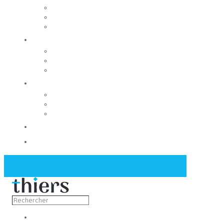
Rechercher un local
Nos commerces
Wiker
Construire
Urbanisme
Nos grands projets
Régie des eaux
La Mairie
Les conseils municipaux
Les élus
Recrutement
Contact
Actualités
Découvrir