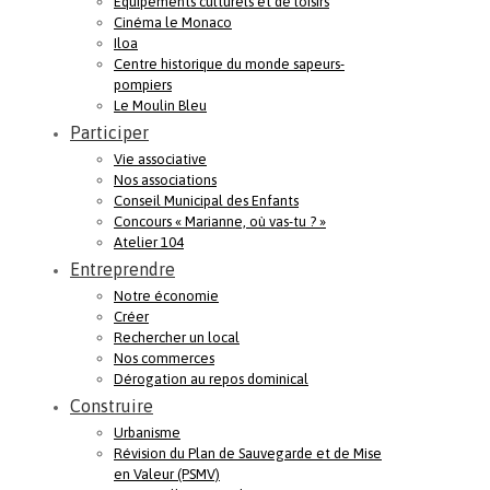
Equipements culturels et de loisirs
Cinéma le Monaco
Iloa
Centre historique du monde sapeurs-
pompiers
Le Moulin Bleu
Participer
Vie associative
Nos associations
Conseil Municipal des Enfants
Concours « Marianne, où vas-tu ? »
Atelier 104
Entreprendre
Notre économie
Créer
Rechercher un local
Nos commerces
Dérogation au repos dominical
Construire
Urbanisme
Révision du Plan de Sauvegarde et de Mise
en Valeur (PSMV)