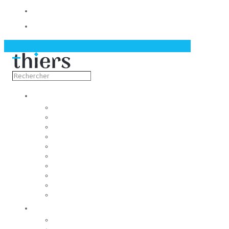
Contact
Actualités
Découvrir
Capitale de la coutellerie
Musée de la coutellerie
Cité des couteliers
Centre d’art contemporain
Coutellia
La Vallée des Rouets
Notre patrimoine
Fondation du patrimoine
Maison du tourisme
Jumelage
Vivre
Etat-Civil