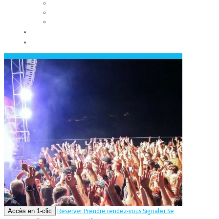
Les conseils municipaux
Les élus
Recrutement
Contact
Actualités
Accès en 1-clic
Réserver
Prendre rendez-vous
Signaler
Se