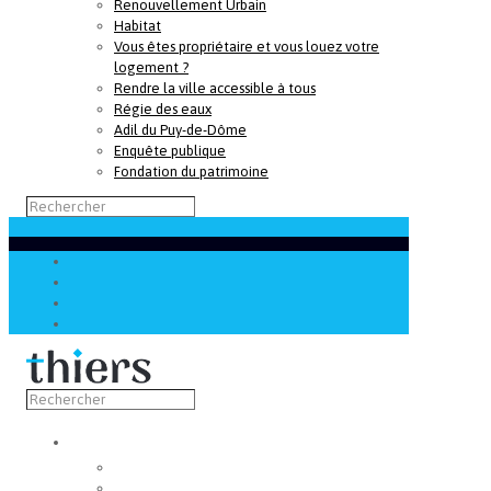
Renouvellement Urbain
Habitat
Vous êtes propriétaire et vous louez votre
logement ?
Rendre la ville accessible à tous
Régie des eaux
Adil du Puy-de-Dôme
Enquête publique
Fondation du patrimoine
Découvrir
Capitale de la coutellerie
Musée de la coutellerie