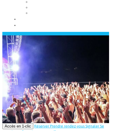
Les conseils municipaux
Les élus
Recrutement
Contact
Actualités
Accès en 1-clic
Réserver
Prendre rendez-vous
Signaler
Se