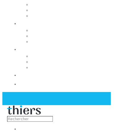
Rechercher un local
Nos commerces
Wiker
Construire
Urbanisme
Nos grands projets
Régie des eaux
La Mairie
Les conseils municipaux
Les élus
Recrutement
Contact
Actualités
Découvrir