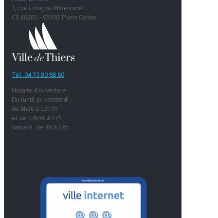
1, rue François Mitterrand
CS 60201 - 63300 Thiers Cedex
Tél. 04 73 80 88 80
Horaire d'ouverture:
Du lundi au vendredi
de 8h30 à 12h30
et de 13h30 à 17h
Samedi : de 9h à 12h