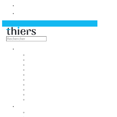
Contact
Actualités
Découvrir
Capitale de la coutellerie
Musée de la coutellerie
Cité des couteliers
Centre d’art contemporain
Coutellia
La Vallée des Rouets
Notre patrimoine
Fondation du patrimoine
Maison du tourisme
Jumelage
Vivre
Etat-Civil