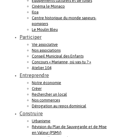
Equipements culturels et de loisirs
Cinéma le Monaco
Iloa
Centre historique du monde sapeurs-
pompiers
Le Moulin Bleu
Participer
Vie associative
Nos associations
Conseil Municipal des Enfants
Concours « Marianne, où vas-tu ? »
Atelier 104
Entreprendre
Notre économie
Créer
Rechercher un local
Nos commerces
Dérogation au repos dominical
Construire
Urbanisme
Révision du Plan de Sauvegarde et de Mise
en Valeur (PSMV)