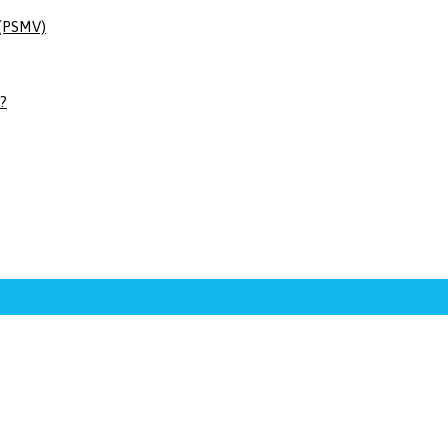
 (PSMV)
 ?