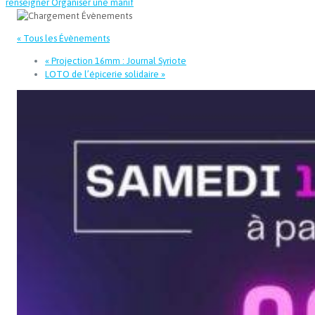
renseigner
Organiser une manif
« Tous les Évènements
«
Projection 16mm : Journal Syriote
LOTO de l’épicerie solidaire
»