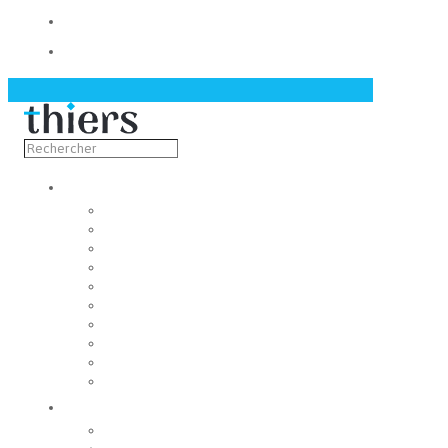
Contact
Actualités
Découvrir
Capitale de la coutellerie
Musée de la coutellerie
Cité des couteliers
Centre d’art contemporain
Coutellia
La Vallée des Rouets
Notre patrimoine
Fondation du patrimoine
Maison du tourisme
Jumelage
Vivre
Etat-Civil