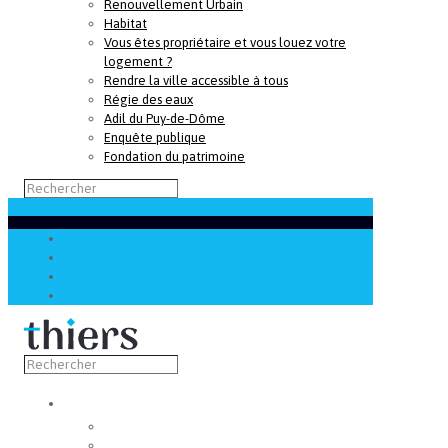
Renouvellement Urbain
Habitat
Vous êtes propriétaire et vous louez votre
logement ?
Rendre la ville accessible à tous
Régie des eaux
Adil du Puy-de-Dôme
Enquête publique
Fondation du patrimoine
Découvrir
Capitale de la coutellerie
Musée de la coutellerie