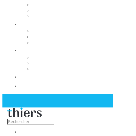
Rechercher un local
Nos commerces
Wiker
Construire
Urbanisme
Nos grands projets
Régie des eaux
La Mairie
Les conseils municipaux
Les élus
Recrutement
Contact
Actualités
Découvrir