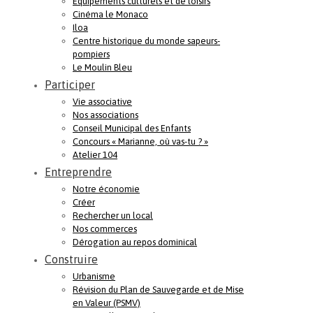
Equipements culturels et de loisirs
Cinéma le Monaco
Iloa
Centre historique du monde sapeurs-
pompiers
Le Moulin Bleu
Participer
Vie associative
Nos associations
Conseil Municipal des Enfants
Concours « Marianne, où vas-tu ? »
Atelier 104
Entreprendre
Notre économie
Créer
Rechercher un local
Nos commerces
Dérogation au repos dominical
Construire
Urbanisme
Révision du Plan de Sauvegarde et de Mise
en Valeur (PSMV)