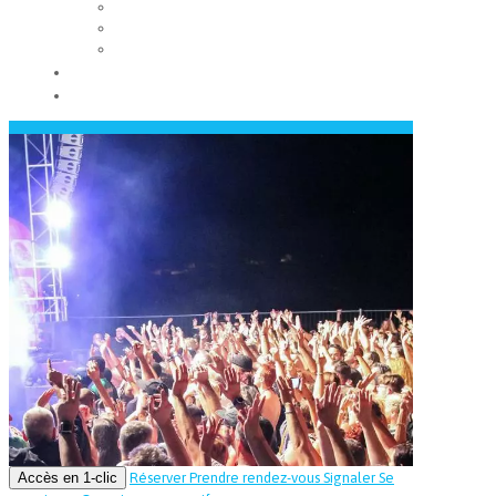
Les conseils municipaux
Les élus
Recrutement
Contact
Actualités
Accès en 1-clic
Réserver
Prendre rendez-vous
Signaler
Se