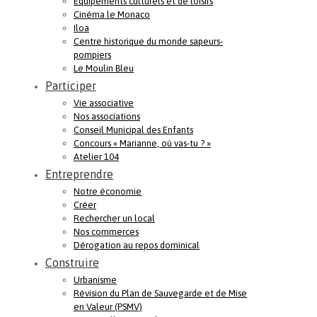
Equipements culturels et de loisirs
Cinéma le Monaco
Iloa
Centre historique du monde sapeurs-
pompiers
Le Moulin Bleu
Participer
Vie associative
Nos associations
Conseil Municipal des Enfants
Concours « Marianne, où vas-tu ? »
Atelier 104
Entreprendre
Notre économie
Créer
Rechercher un local
Nos commerces
Dérogation au repos dominical
Construire
Urbanisme
Révision du Plan de Sauvegarde et de Mise
en Valeur (PSMV)