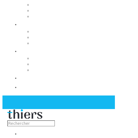
Rechercher un local
Nos commerces
Wiker
Construire
Urbanisme
Nos grands projets
Régie des eaux
La Mairie
Les conseils municipaux
Les élus
Recrutement
Contact
Actualités
Découvrir