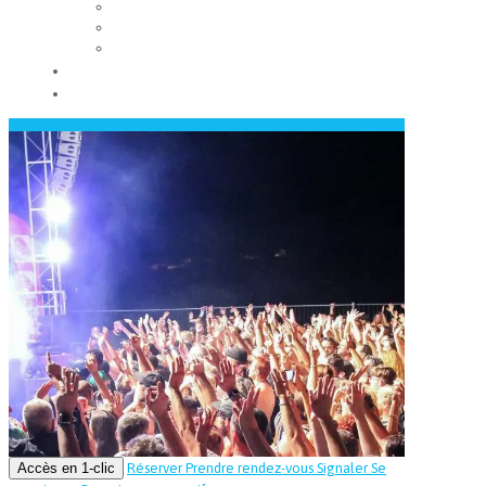
Les conseils municipaux
Les élus
Recrutement
Contact
Actualités
Accès en 1-clic
Réserver
Prendre rendez-vous
Signaler
Se