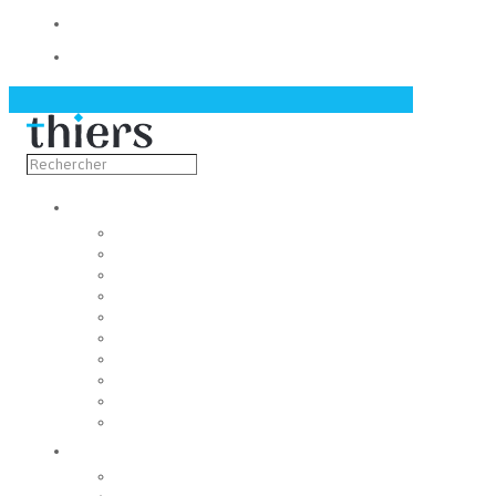
Contact
Actualités
Découvrir
Capitale de la coutellerie
Musée de la coutellerie
Cité des couteliers
Centre d’art contemporain
Coutellia
La Vallée des Rouets
Notre patrimoine
Fondation du patrimoine
Maison du tourisme
Jumelage
Vivre
Etat-Civil