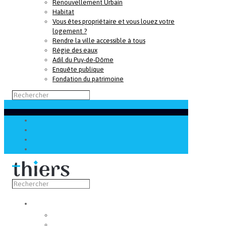
Renouvellement Urbain
Habitat
Vous êtes propriétaire et vous louez votre
logement ?
Rendre la ville accessible à tous
Régie des eaux
Adil du Puy-de-Dôme
Enquête publique
Fondation du patrimoine
Découvrir
Capitale de la coutellerie
Musée de la coutellerie