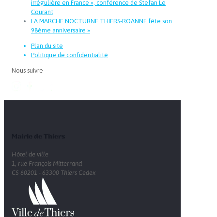
irrégulière en France », conférence de Stefan Le
Courant
LA MARCHE NOCTURNE THIERS-ROANNE fête son
98ème anniversaire
»
Plan du site
Politique de confidentialité
Nous suivre
Mairie de Thiers
Hôtel de ville
1, rue François Mitterrand
CS 60201 - 63300 Thiers Cedex