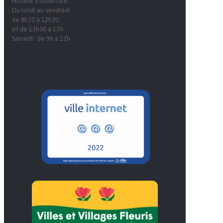
Horaire d'ouverture:
Du lundi au vendredi
de 8h30 à 12h30
et de 13h30 à 17h
Samedi : de 9h à 12h