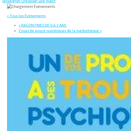
renseigner
Organiser une manif
« Tous les Évènements
«
RACONTINES DE 0 À 3 ANS
Coups de pouce numériques de la médiathèque
»