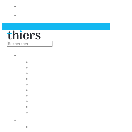
Contact
Actualités
Découvrir
Capitale de la coutellerie
Musée de la coutellerie
Cité des couteliers
Centre d’art contemporain
Coutellia
La Vallée des Rouets
Notre patrimoine
Fondation du patrimoine
Maison du tourisme
Jumelage
Vivre
Etat-Civil