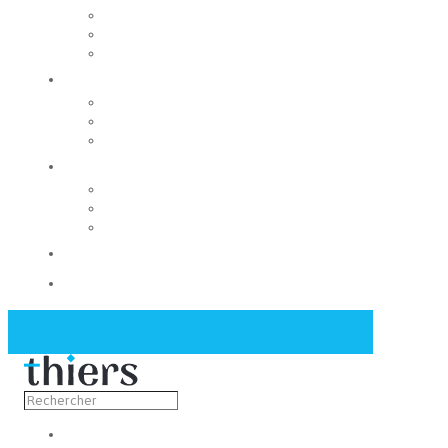
Rechercher un local
Nos commerces
Wiker
Construire
Urbanisme
Nos grands projets
Régie des eaux
La Mairie
Les conseils municipaux
Les élus
Recrutement
Contact
Actualités
Découvrir