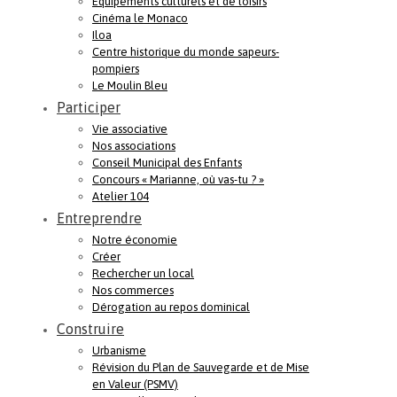
Equipements culturels et de loisirs
Cinéma le Monaco
Iloa
Centre historique du monde sapeurs-
pompiers
Le Moulin Bleu
Participer
Vie associative
Nos associations
Conseil Municipal des Enfants
Concours « Marianne, où vas-tu ? »
Atelier 104
Entreprendre
Notre économie
Créer
Rechercher un local
Nos commerces
Dérogation au repos dominical
Construire
Urbanisme
Révision du Plan de Sauvegarde et de Mise
en Valeur (PSMV)