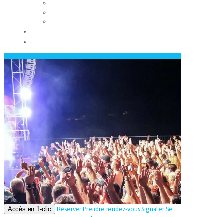
Les conseils municipaux
Les élus
Recrutement
Contact
Actualités
Accès en 1-clic
Réserver
Prendre rendez-vous
Signaler
Se