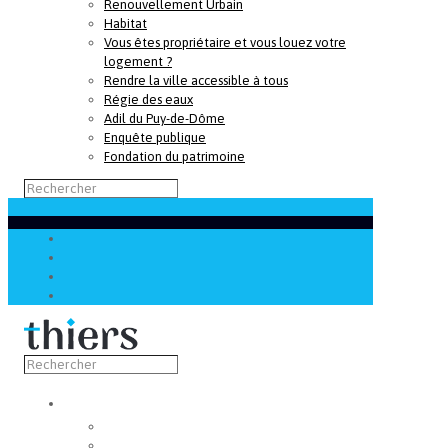
Renouvellement Urbain
Habitat
Vous êtes propriétaire et vous louez votre
logement ?
Rendre la ville accessible à tous
Régie des eaux
Adil du Puy-de-Dôme
Enquête publique
Fondation du patrimoine
Découvrir
Capitale de la coutellerie
Musée de la coutellerie