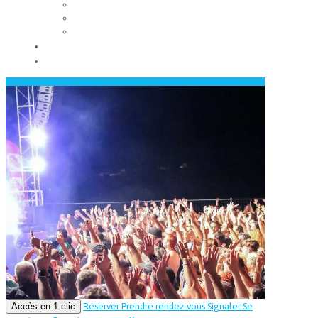
Les conseils municipaux
Les élus
Recrutement
Contact
Actualités
Accès en 1-clic
Réserver
Prendre rendez-vous
Signaler
Se