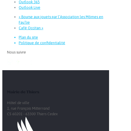
Outlook 365
Outlook Live
«
Bourse aux jouets par l’Association les Mômes en
Fau’lie
Café Occitan
»
Plan du site
Politique de confidentialité
Nous suivre
Mairie de Thiers
Hôtel de ville
1, rue François Mitterrand
CS 60201 - 63300 Thiers Cedex