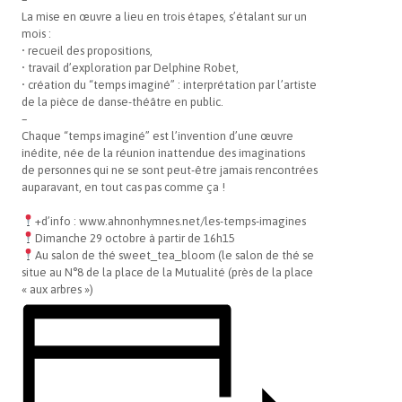
La mise en œuvre a lieu en trois étapes, s’étalant sur un
mois :
• recueil des propositions,
• travail d’exploration par Delphine Robet,
• création du “temps imaginé” : interprétation par l’artiste
de la pièce de danse-théâtre en public.
–
Chaque “temps imaginé” est l’invention d’une œuvre
inédite, née de la réunion inattendue des imaginations
de personnes qui ne se sont peut-être jamais rencontrées
auparavant, en tout cas pas comme ça !
+d’info : www.ahnonhymnes.net/les-temps-imagines
Dimanche 29 octobre à partir de 16h15
Au salon de thé
sweet_tea_bloom
(le salon de thé se
situe au N°8 de la place de la Mutualité (près de la place
« aux arbres »)