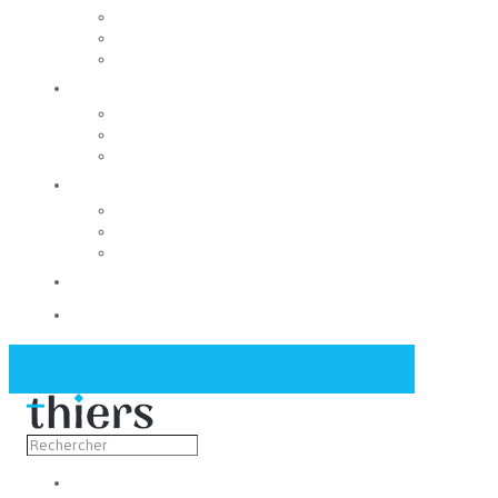
Rechercher un local
Nos commerces
Wiker
Construire
Urbanisme
Nos grands projets
Régie des eaux
La Mairie
Les conseils municipaux
Les élus
Recrutement
Contact
Actualités
Découvrir