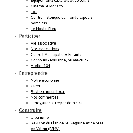
Equipements culturels et de loisirs
Cinéma le Monaco
Iloa
Centre historique du monde sapeurs-
pompiers
Le Moulin Bleu
Participer
Vie associative
Nos associations
Conseil Municipal des Enfants
Concours « Marianne, où vas-tu ? »
Atelier 104
Entreprendre
Notre économie
Créer
Rechercher un local
Nos commerces
Dérogation au repos dominical
Construire
Urbanisme
Révision du Plan de Sauvegarde et de Mise
en Valeur (PSMV)