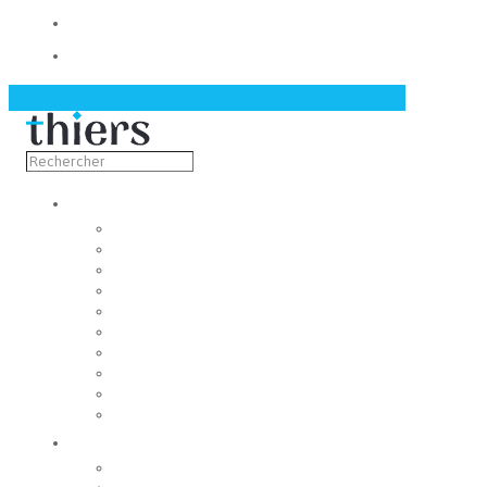
Contact
Actualités
Découvrir
Capitale de la coutellerie
Musée de la coutellerie
Cité des couteliers
Centre d’art contemporain
Coutellia
La Vallée des Rouets
Notre patrimoine
Fondation du patrimoine
Maison du tourisme
Jumelage
Vivre
Etat-Civil