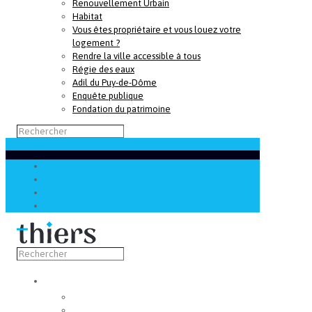
Renouvellement Urbain
Habitat
Vous êtes propriétaire et vous louez votre
logement ?
Rendre la ville accessible à tous
Régie des eaux
Adil du Puy-de-Dôme
Enquête publique
Fondation du patrimoine
Découvrir
Capitale de la coutellerie
Musée de la coutellerie