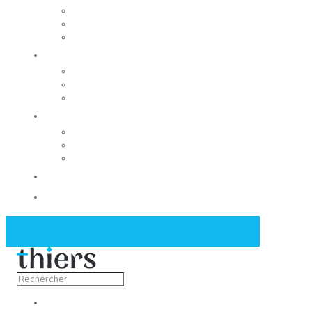
Rechercher un local
Nos commerces
Wiker
Construire
Urbanisme
Nos grands projets
Régie des eaux
La Mairie
Les conseils municipaux
Les élus
Recrutement
Contact
Actualités
Découvrir