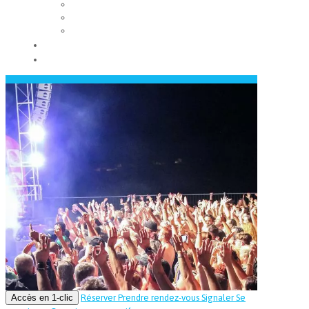
Les conseils municipaux
Les élus
Recrutement
Contact
Actualités
Accès en 1-clic
Réserver
Prendre rendez-vous
Signaler
Se