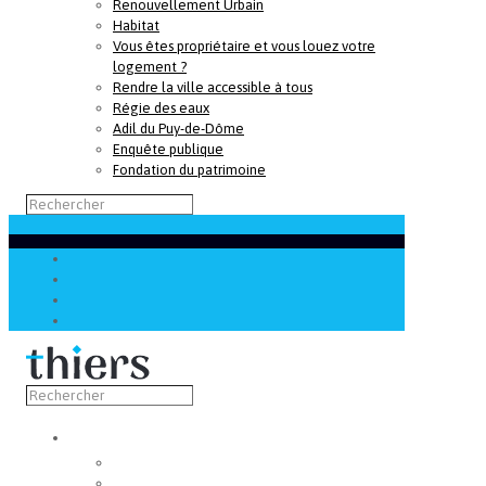
Renouvellement Urbain
Habitat
Vous êtes propriétaire et vous louez votre
logement ?
Rendre la ville accessible à tous
Régie des eaux
Adil du Puy-de-Dôme
Enquête publique
Fondation du patrimoine
Découvrir
Capitale de la coutellerie
Musée de la coutellerie