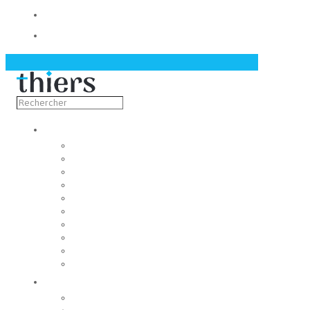
Contact
Actualités
Découvrir
Capitale de la coutellerie
Musée de la coutellerie
Cité des couteliers
Centre d’art contemporain
Coutellia
La Vallée des Rouets
Notre patrimoine
Fondation du patrimoine
Maison du tourisme
Jumelage
Vivre
Etat-Civil