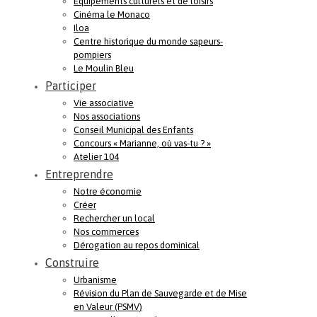
Equipements culturels et de loisirs
Cinéma le Monaco
Iloa
Centre historique du monde sapeurs-
pompiers
Le Moulin Bleu
Participer
Vie associative
Nos associations
Conseil Municipal des Enfants
Concours « Marianne, où vas-tu ? »
Atelier 104
Entreprendre
Notre économie
Créer
Rechercher un local
Nos commerces
Dérogation au repos dominical
Construire
Urbanisme
Révision du Plan de Sauvegarde et de Mise
en Valeur (PSMV)