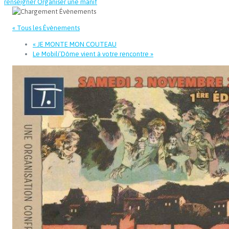
renseigner
Organiser une manif
« Tous les Évènements
«
JE MONTE MON COUTEAU
Le Mobili’Dôme vient à votre rencontre
»