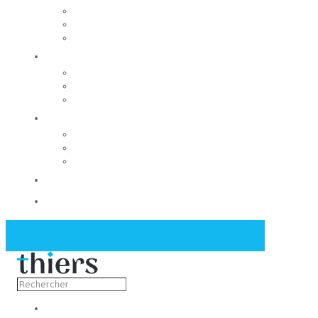
Rechercher un local
Nos commerces
Wiker
Construire
Urbanisme
Nos grands projets
Régie des eaux
La Mairie
Les conseils municipaux
Les élus
Recrutement
Contact
Actualités
Découvrir