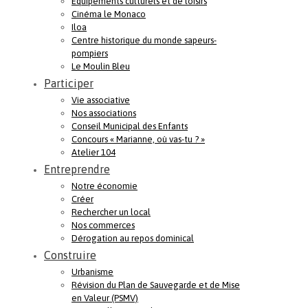
Equipements culturels et de loisirs
Cinéma le Monaco
Iloa
Centre historique du monde sapeurs-
pompiers
Le Moulin Bleu
Participer
Vie associative
Nos associations
Conseil Municipal des Enfants
Concours « Marianne, où vas-tu ? »
Atelier 104
Entreprendre
Notre économie
Créer
Rechercher un local
Nos commerces
Dérogation au repos dominical
Construire
Urbanisme
Révision du Plan de Sauvegarde et de Mise
en Valeur (PSMV)