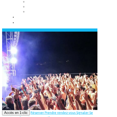
Les conseils municipaux
Les élus
Recrutement
Contact
Actualités
Accès en 1-clic
Réserver
Prendre rendez-vous
Signaler
Se