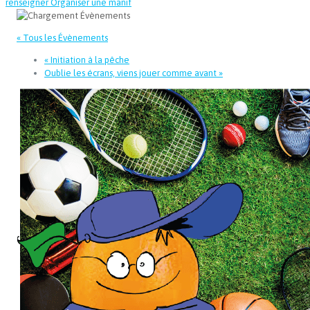
renseigner
Organiser une manif
« Tous les Évènements
«
Initiation à la pêche
Oublie les écrans, viens jouer comme avant
»