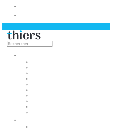
Contact
Actualités
Découvrir
Capitale de la coutellerie
Musée de la coutellerie
Cité des couteliers
Centre d’art contemporain
Coutellia
La Vallée des Rouets
Notre patrimoine
Fondation du patrimoine
Maison du tourisme
Jumelage
Vivre
Etat-Civil