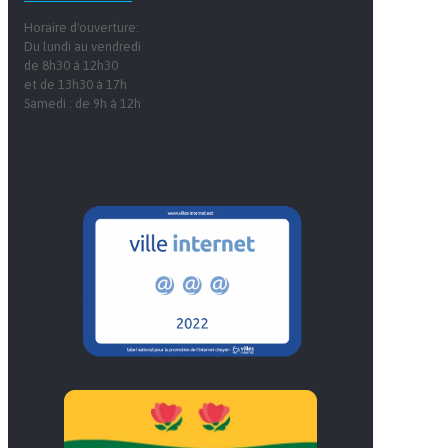
Horaire d'ouverture:
Du lundi au vendredi
de 8h30 à 12h30
et de 13h30 à 17h
Samedi : de 9h à 12h