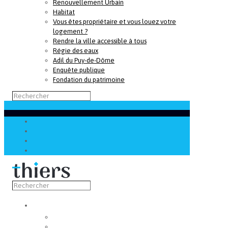
Renouvellement Urbain
Habitat
Vous êtes propriétaire et vous louez votre
logement ?
Rendre la ville accessible à tous
Régie des eaux
Adil du Puy-de-Dôme
Enquête publique
Fondation du patrimoine
Découvrir
Capitale de la coutellerie
Musée de la coutellerie