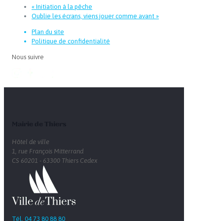
«
Initiation à la pêche
Oublie les écrans, viens jouer comme avant
»
Plan du site
Politique de confidentialité
Nous suivre
Mairie de Thiers
Hôtel de ville
1, rue François Mitterrand
CS 60201 - 63300 Thiers Cedex
Tél. 04 73 80 88 80