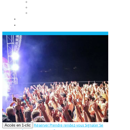
Les conseils municipaux
Les élus
Recrutement
Contact
Actualités
Accès en 1-clic
Réserver
Prendre rendez-vous
Signaler
Se