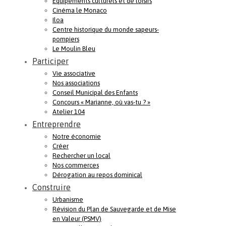
Equipements culturels et de loisirs
Cinéma le Monaco
Iloa
Centre historique du monde sapeurs-
pompiers
Le Moulin Bleu
Participer
Vie associative
Nos associations
Conseil Municipal des Enfants
Concours « Marianne, où vas-tu ? »
Atelier 104
Entreprendre
Notre économie
Créer
Rechercher un local
Nos commerces
Dérogation au repos dominical
Construire
Urbanisme
Révision du Plan de Sauvegarde et de Mise
en Valeur (PSMV)