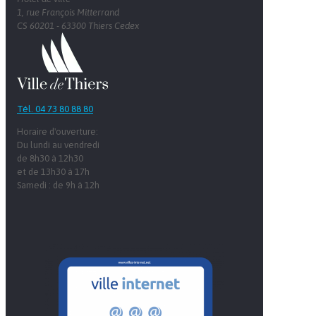
1, rue François Mitterrand
CS 60201 - 63300 Thiers Cedex
Tél. 04 73 80 88 80
Horaire d'ouverture:
Du lundi au vendredi
de 8h30 à 12h30
et de 13h30 à 17h
Samedi : de 9h à 12h