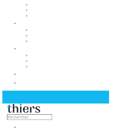
Rechercher un local
Nos commerces
Wiker
Construire
Urbanisme
Nos grands projets
Régie des eaux
La Mairie
Les conseils municipaux
Les élus
Recrutement
Contact
Actualités
Découvrir