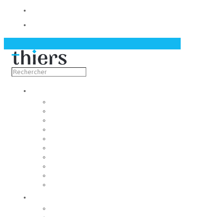
Contact
Actualités
Découvrir
Capitale de la coutellerie
Musée de la coutellerie
Cité des couteliers
Centre d’art contemporain
Coutellia
La Vallée des Rouets
Notre patrimoine
Fondation du patrimoine
Maison du tourisme
Jumelage
Vivre
Etat-Civil