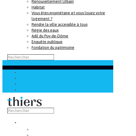
Renouvellement Urbain
Habitat
Vous êtes propriétaire et vous louez votre
logement ?
Rendre la ville accessible à tous
Régie des eaux
Adil du Puy-de-Dôme
Enquête publique
Fondation du patrimoine
Découvrir
Capitale de la coutellerie
Musée de la coutellerie