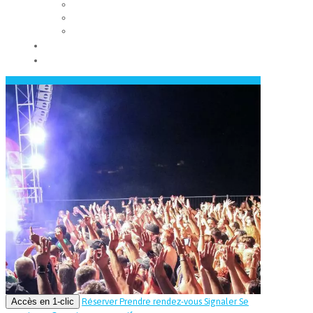
Les conseils municipaux
Les élus
Recrutement
Contact
Actualités
Accès en 1-clic
Réserver
Prendre rendez-vous
Signaler
Se