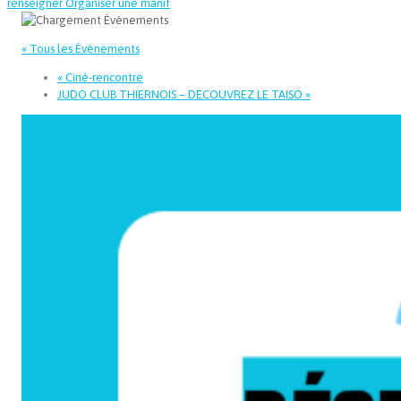
renseigner
Organiser une manif
« Tous les Évènements
«
Ciné-rencontre
JUDO CLUB THIERNOIS – DECOUVREZ LE TAISO
»