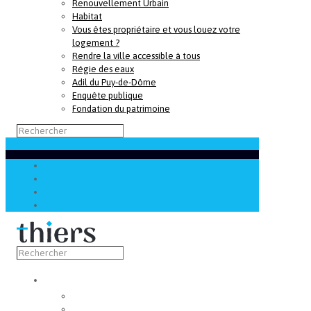
Renouvellement Urbain
Habitat
Vous êtes propriétaire et vous louez votre
logement ?
Rendre la ville accessible à tous
Régie des eaux
Adil du Puy-de-Dôme
Enquête publique
Fondation du patrimoine
Découvrir
Capitale de la coutellerie
Musée de la coutellerie