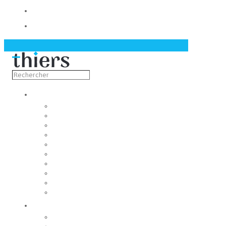
Contact
Actualités
Découvrir
Capitale de la coutellerie
Musée de la coutellerie
Cité des couteliers
Centre d’art contemporain
Coutellia
La Vallée des Rouets
Notre patrimoine
Fondation du patrimoine
Maison du tourisme
Jumelage
Vivre
Etat-Civil