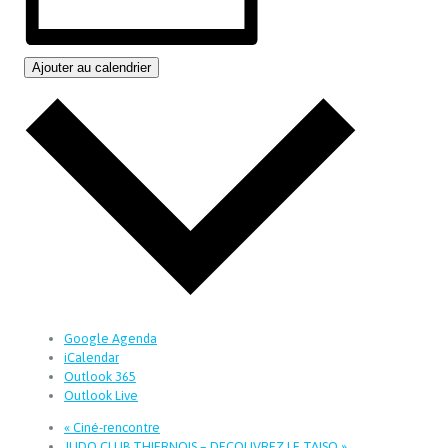
Ajouter au calendrier
Google Agenda
iCalendar
Outlook 365
Outlook Live
«
Ciné-rencontre
JUDO CLUB THIERNOIS – DECOUVREZ LE TAISO
»