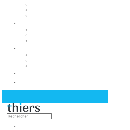
Rechercher un local
Nos commerces
Wiker
Construire
Urbanisme
Nos grands projets
Régie des eaux
La Mairie
Les conseils municipaux
Les élus
Recrutement
Contact
Actualités
Découvrir