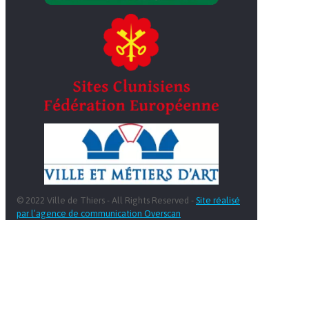
© 2022 Ville de Thiers - All Rights Reserved -
Site réalisé
par l’agence de communication Overscan