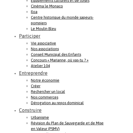
Equipements culturels et de loisirs
Cinéma le Monaco
Iloa
Centre historique du monde sapeurs-
pompiers
Le Moulin Bleu
Participer
Vie associative
Nos associations
Conseil Municipal des Enfants
Concours « Marianne, où vas-tu ? »
Atelier 104
Entreprendre
Notre économie
Créer
Rechercher un local
Nos commerces
Dérogation au repos dominical
Construire
Urbanisme
Révision du Plan de Sauvegarde et de Mise
en Valeur (PSMV)