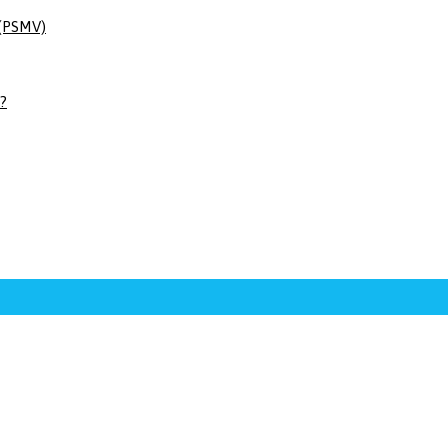
 (PSMV)
 ?