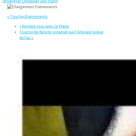
renseigner
Organiser une manif
« Tous les Évènements
«
Rendez-vous avec le Maire
Tournoi de Belote organisé par l’Amicale laïque
du Fau
»