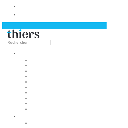
Contact
Actualités
Découvrir
Capitale de la coutellerie
Musée de la coutellerie
Cité des couteliers
Centre d’art contemporain
Coutellia
La Vallée des Rouets
Notre patrimoine
Fondation du patrimoine
Maison du tourisme
Jumelage
Vivre
Etat-Civil