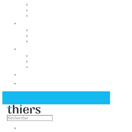
Rechercher un local
Nos commerces
Wiker
Construire
Urbanisme
Nos grands projets
Régie des eaux
La Mairie
Les conseils municipaux
Les élus
Recrutement
Contact
Actualités
Découvrir