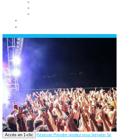
Les conseils municipaux
Les élus
Recrutement
Contact
Actualités
Accès en 1-clic
Réserver
Prendre rendez-vous
Signaler
Se