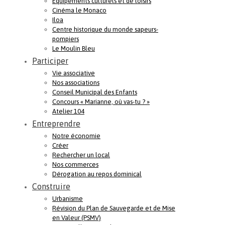
Equipements culturels et de loisirs
Cinéma le Monaco
Iloa
Centre historique du monde sapeurs-
pompiers
Le Moulin Bleu
Participer
Vie associative
Nos associations
Conseil Municipal des Enfants
Concours « Marianne, où vas-tu ? »
Atelier 104
Entreprendre
Notre économie
Créer
Rechercher un local
Nos commerces
Dérogation au repos dominical
Construire
Urbanisme
Révision du Plan de Sauvegarde et de Mise
en Valeur (PSMV)