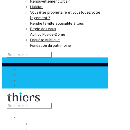
Renouvellement Urbain
Habitat
Vous êtes propriétaire et vous louez votre
logement ?
Rendre la ville accessible à tous
Régie des eaux
Adil du Puy-de-Dôme
Enquête publique
Fondation du patrimoine
Découvrir
Capitale de la coutellerie
Musée de la coutellerie