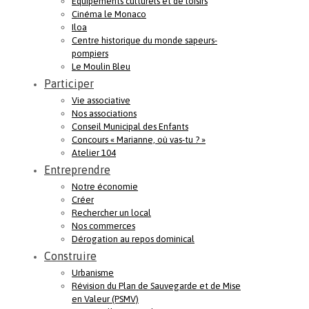
Equipements culturels et de loisirs
Cinéma le Monaco
Iloa
Centre historique du monde sapeurs-
pompiers
Le Moulin Bleu
Participer
Vie associative
Nos associations
Conseil Municipal des Enfants
Concours « Marianne, où vas-tu ? »
Atelier 104
Entreprendre
Notre économie
Créer
Rechercher un local
Nos commerces
Dérogation au repos dominical
Construire
Urbanisme
Révision du Plan de Sauvegarde et de Mise
en Valeur (PSMV)