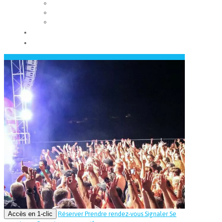
Les conseils municipaux
Les élus
Recrutement
Contact
Actualités
Accès en 1-clic
Réserver
Prendre rendez-vous
Signaler
Se