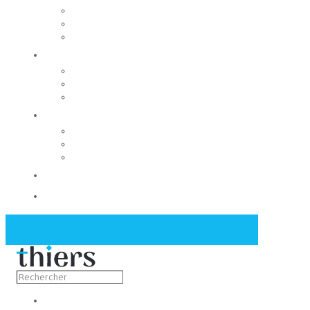
Rechercher un local
Nos commerces
Wiker
Construire
Urbanisme
Nos grands projets
Régie des eaux
La Mairie
Les conseils municipaux
Les élus
Recrutement
Contact
Actualités
Découvrir