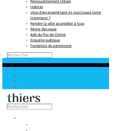
Renouvellement Urbain
Habitat
Vous êtes propriétaire et vous louez votre
logement ?
Rendre la ville accessible à tous
Régie des eaux
Adil du Puy-de-Dôme
Enquête publique
Fondation du patrimoine
Découvrir
Capitale de la coutellerie
Musée de la coutellerie