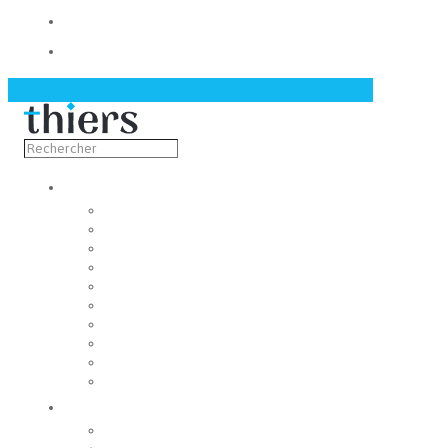
Contact
Actualités
Découvrir
Capitale de la coutellerie
Musée de la coutellerie
Cité des couteliers
Centre d’art contemporain
Coutellia
La Vallée des Rouets
Notre patrimoine
Fondation du patrimoine
Maison du tourisme
Jumelage
Vivre
Etat-Civil