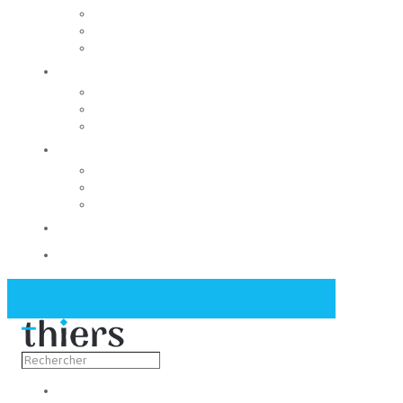
Rechercher un local
Nos commerces
Wiker
Construire
Urbanisme
Nos grands projets
Régie des eaux
La Mairie
Les conseils municipaux
Les élus
Recrutement
Contact
Actualités
Découvrir