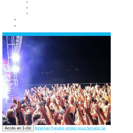
Les conseils municipaux
Les élus
Recrutement
Contact
Actualités
Accès en 1-clic
Réserver
Prendre rendez-vous
Signaler
Se