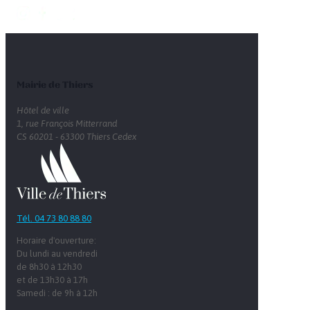
Mairie de Thiers
Hôtel de ville
1, rue François Mitterrand
CS 60201 - 63300 Thiers Cedex
Tél. 04 73 80 88 80
Horaire d'ouverture:
Du lundi au vendredi
de 8h30 à 12h30
et de 13h30 à 17h
Samedi : de 9h à 12h