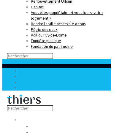
Renouvellement Urbain
Habitat
Vous êtes propriétaire et vous louez votre
logement ?
Rendre la ville accessible à tous
Régie des eaux
Adil du Puy-de-Dôme
Enquête publique
Fondation du patrimoine
Découvrir
Capitale de la coutellerie
Musée de la coutellerie