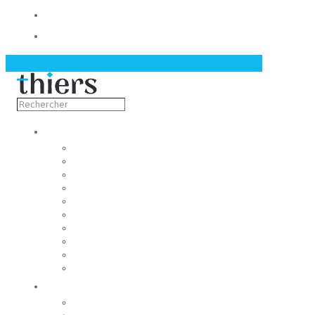
Contact
Actualités
Découvrir
Capitale de la coutellerie
Musée de la coutellerie
Cité des couteliers
Centre d’art contemporain
Coutellia
La Vallée des Rouets
Notre patrimoine
Fondation du patrimoine
Maison du tourisme
Jumelage
Vivre
Etat-Civil