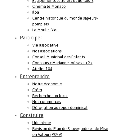
Equipements culturels et de loisirs
Cinéma le Monaco
Iloa
Centre historique du monde sapeurs-
pompiers
Le Moulin Bleu
Participer
Vie associative
Nos associations
Conseil Municipal des Enfants
Concours « Marianne, où vas-tu ? »
Atelier 104
Entreprendre
Notre économie
Créer
Rechercher un local
Nos commerces
Dérogation au repos dominical
Construire
Urbanisme
Révision du Plan de Sauvegarde et de Mise
en Valeur (PSMV)