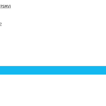
 (PSMV)
 ?