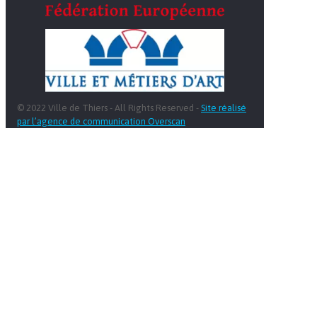
© 2022 Ville de Thiers - All Rights Reserved -
Site réalisé
par l’agence de communication Overscan