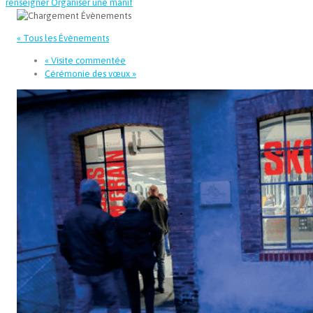
renseigner
Organiser une manif
« Tous les Évènements
«
Visite commentée
Cérémonie des vœux
»