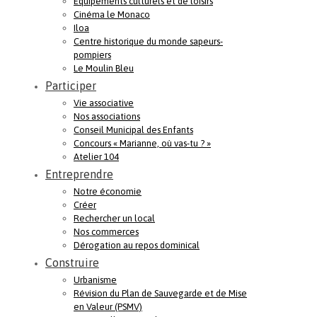
Equipements culturels et de loisirs
Cinéma le Monaco
Iloa
Centre historique du monde sapeurs-
pompiers
Le Moulin Bleu
Participer
Vie associative
Nos associations
Conseil Municipal des Enfants
Concours « Marianne, où vas-tu ? »
Atelier 104
Entreprendre
Notre économie
Créer
Rechercher un local
Nos commerces
Dérogation au repos dominical
Construire
Urbanisme
Révision du Plan de Sauvegarde et de Mise
en Valeur (PSMV)