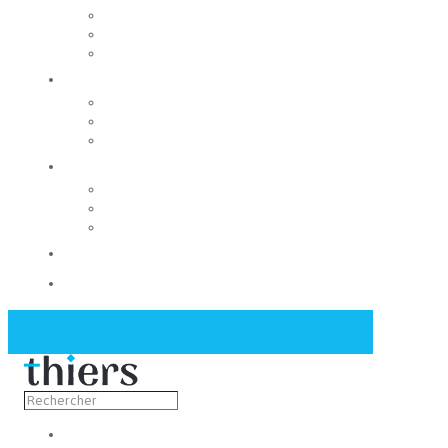
Rechercher un local
Nos commerces
Wiker
Construire
Urbanisme
Nos grands projets
Régie des eaux
La Mairie
Les conseils municipaux
Les élus
Recrutement
Contact
Actualités
Découvrir