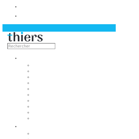
Contact
Actualités
Découvrir
Capitale de la coutellerie
Musée de la coutellerie
Cité des couteliers
Centre d’art contemporain
Coutellia
La Vallée des Rouets
Notre patrimoine
Fondation du patrimoine
Maison du tourisme
Jumelage
Vivre
Etat-Civil