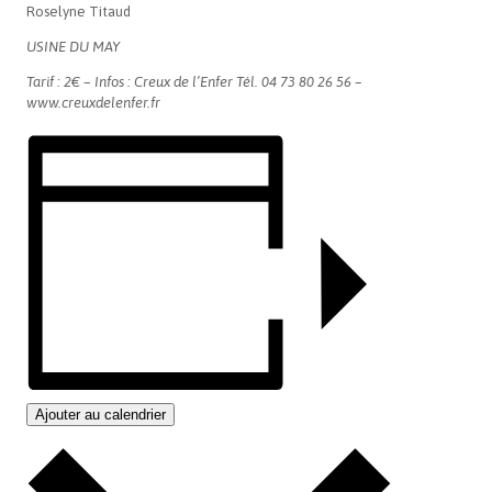
Roselyne Titaud
USINE DU MAY
Tarif : 2€ – Infos : Creux de l’Enfer Tél. 04 73 80 26 56 –
www.creuxdelenfer.fr
Ajouter au calendrier