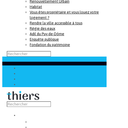
Renouvellement Urbain
Habitat
Vous êtes propriétaire et vous louez votre
logement ?
Rendre la ville accessible à tous
Régie des eaux
Adil du Puy-de-Dôme
Enquête publique
Fondation du patrimoine
Découvrir
Capitale de la coutellerie
Musée de la coutellerie