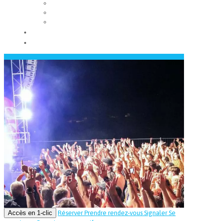
Les conseils municipaux
Les élus
Recrutement
Contact
Actualités
Accès en 1-clic
Réserver
Prendre rendez-vous
Signaler
Se