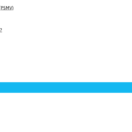
 (PSMV)
 ?