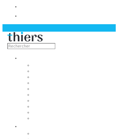
Contact
Actualités
Découvrir
Capitale de la coutellerie
Musée de la coutellerie
Cité des couteliers
Centre d’art contemporain
Coutellia
La Vallée des Rouets
Notre patrimoine
Fondation du patrimoine
Maison du tourisme
Jumelage
Vivre
Etat-Civil