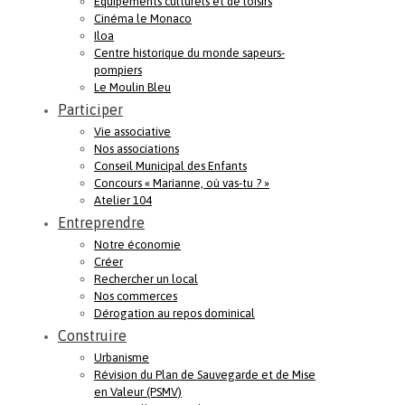
Equipements culturels et de loisirs
Cinéma le Monaco
Iloa
Centre historique du monde sapeurs-
pompiers
Le Moulin Bleu
Participer
Vie associative
Nos associations
Conseil Municipal des Enfants
Concours « Marianne, où vas-tu ? »
Atelier 104
Entreprendre
Notre économie
Créer
Rechercher un local
Nos commerces
Dérogation au repos dominical
Construire
Urbanisme
Révision du Plan de Sauvegarde et de Mise
en Valeur (PSMV)