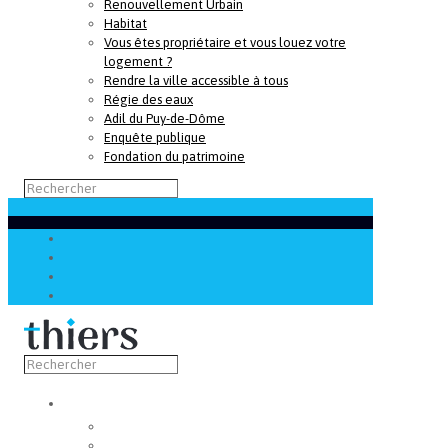
Renouvellement Urbain
Habitat
Vous êtes propriétaire et vous louez votre
logement ?
Rendre la ville accessible à tous
Régie des eaux
Adil du Puy-de-Dôme
Enquête publique
Fondation du patrimoine
Découvrir
Capitale de la coutellerie
Musée de la coutellerie