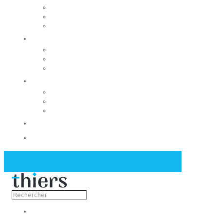
Rechercher un local
Nos commerces
Wiker
Construire
Urbanisme
Nos grands projets
Régie des eaux
La Mairie
Les conseils municipaux
Les élus
Recrutement
Contact
Actualités
Découvrir