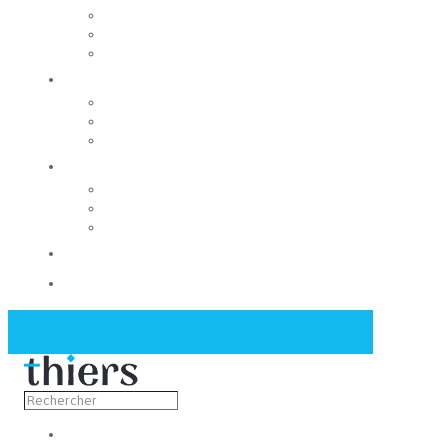
Rechercher un local
Nos commerces
Wiker
Construire
Urbanisme
Nos grands projets
Régie des eaux
La Mairie
Les conseils municipaux
Les élus
Recrutement
Contact
Actualités
Découvrir