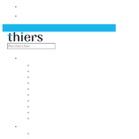
Contact
Actualités
Découvrir
Capitale de la coutellerie
Musée de la coutellerie
Cité des couteliers
Centre d’art contemporain
Coutellia
La Vallée des Rouets
Notre patrimoine
Fondation du patrimoine
Maison du tourisme
Jumelage
Vivre
Etat-Civil