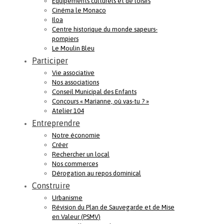
Equipements culturels et de loisirs
Cinéma le Monaco
Iloa
Centre historique du monde sapeurs-
pompiers
Le Moulin Bleu
Participer
Vie associative
Nos associations
Conseil Municipal des Enfants
Concours « Marianne, où vas-tu ? »
Atelier 104
Entreprendre
Notre économie
Créer
Rechercher un local
Nos commerces
Dérogation au repos dominical
Construire
Urbanisme
Révision du Plan de Sauvegarde et de Mise
en Valeur (PSMV)