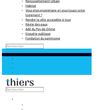
Renouvellement Urbain
Habitat
Vous êtes propriétaire et vous louez votre
logement ?
Rendre la ville accessible à tous
Régie des eaux
Adil du Puy-de-Dôme
Enquête publique
Fondation du patrimoine
Découvrir
Capitale de la coutellerie
Musée de la coutellerie