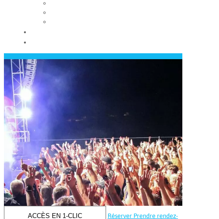
Les conseils municipaux
Les élus
Recrutement
Contact
Actualités
ACCÈS EN 1-CLIC
Réserver
Prendre rendez-