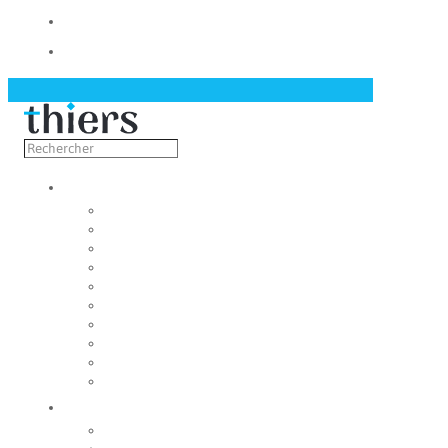
Contact
Actualités
Découvrir
Capitale de la coutellerie
Musée de la coutellerie
Cité des couteliers
Centre d’art contemporain
Coutellia
La Vallée des Rouets
Notre patrimoine
Fondation du patrimoine
Maison du tourisme
Jumelage
Vivre
Etat-Civil