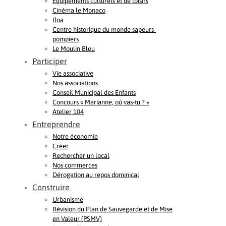
Equipements culturels et de loisirs
Cinéma le Monaco
Iloa
Centre historique du monde sapeurs-
pompiers
Le Moulin Bleu
Participer
Vie associative
Nos associations
Conseil Municipal des Enfants
Concours « Marianne, où vas-tu ? »
Atelier 104
Entreprendre
Notre économie
Créer
Rechercher un local
Nos commerces
Dérogation au repos dominical
Construire
Urbanisme
Révision du Plan de Sauvegarde et de Mise
en Valeur (PSMV)