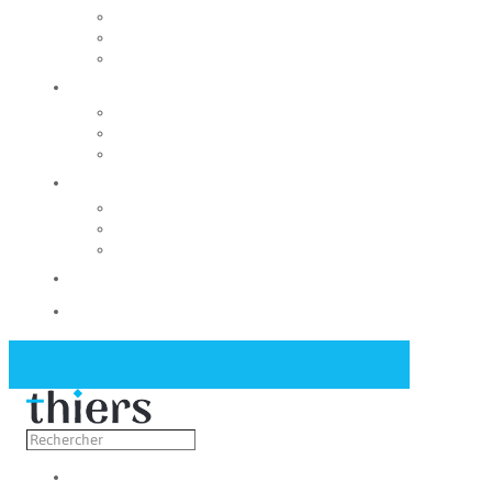
Rechercher un local
Nos commerces
Wiker
Construire
Urbanisme
Nos grands projets
Régie des eaux
La Mairie
Les conseils municipaux
Les élus
Recrutement
Contact
Actualités
Découvrir