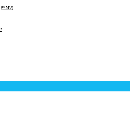
 (PSMV)
 ?