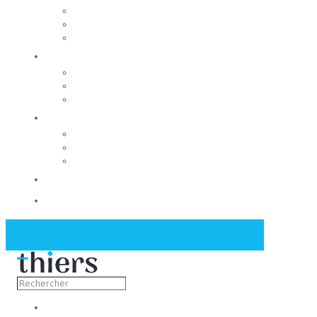
Rechercher un local
Nos commerces
Wiker
Construire
Urbanisme
Nos grands projets
Régie des eaux
La Mairie
Les conseils municipaux
Les élus
Recrutement
Contact
Actualités
Découvrir