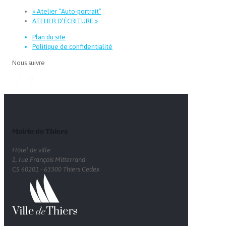
«
Atelier “Auto-portrait”
ATELIER D’ÉCRITURE
»
Plan du site
Politique de confidentialité
Nous suivre
Mairie de Thiers
Hôtel de ville
1, rue François Mitterrand
CS 60201 - 63300 Thiers Cedex