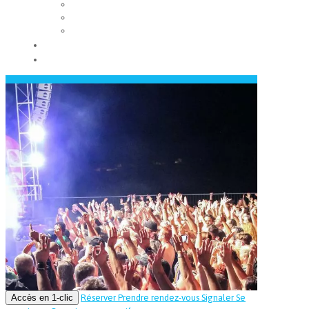
Les conseils municipaux
Les élus
Recrutement
Contact
Actualités
Accès en 1-clic
Réserver
Prendre rendez-vous
Signaler
Se