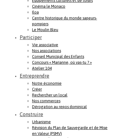
Equipements culturels et de loisirs
Cinéma le Monaco
Iloa
Centre historique du monde sapeurs-
pompiers
Le Moulin Bleu
Participer
Vie associative
Nos associations
Conseil Municipal des Enfants
Concours « Marianne, où vas-tu ? »
Atelier 104
Entreprendre
Notre économie
Créer
Rechercher un local
Nos commerces
Dérogation au repos dominical
Construire
Urbanisme
Révision du Plan de Sauvegarde et de Mise
en Valeur (PSMV)