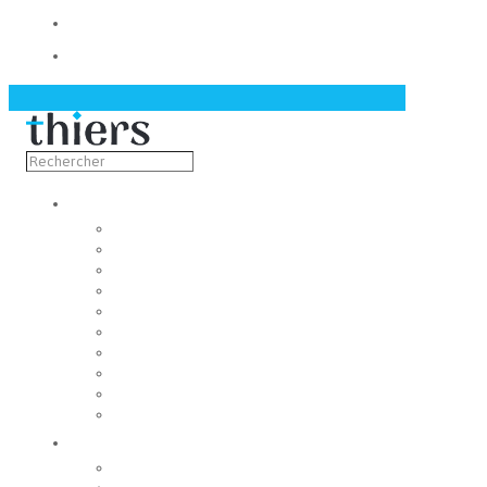
Contact
Actualités
Découvrir
Capitale de la coutellerie
Musée de la coutellerie
Cité des couteliers
Centre d’art contemporain
Coutellia
La Vallée des Rouets
Notre patrimoine
Fondation du patrimoine
Maison du tourisme
Jumelage
Vivre
Etat-Civil