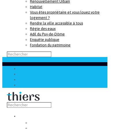
Renouvellement Urbain
Habitat
Vous êtes propriétaire et vous louez votre
logement ?
Rendre la ville accessible à tous
Régie des eaux
Adil du Puy-de-Dôme
Enquête publique
Fondation du patrimoine
Découvrir
Capitale de la coutellerie
Musée de la coutellerie