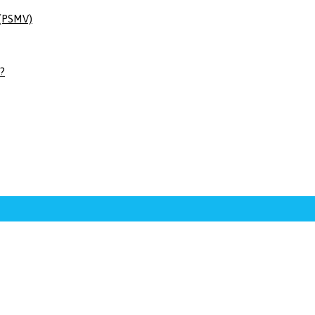
 (PSMV)
 ?