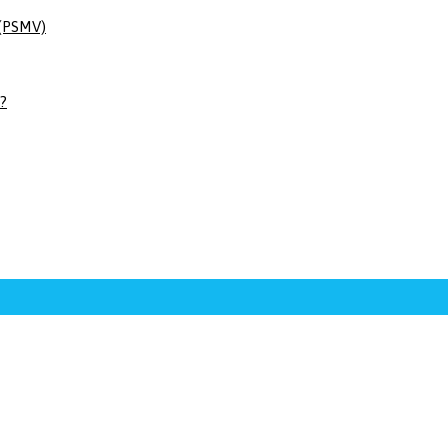
 (PSMV)
 ?