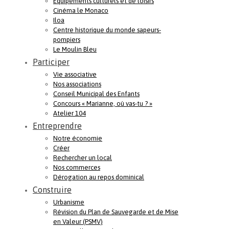
Equipements culturels et de loisirs
Cinéma le Monaco
Iloa
Centre historique du monde sapeurs-
pompiers
Le Moulin Bleu
Participer
Vie associative
Nos associations
Conseil Municipal des Enfants
Concours « Marianne, où vas-tu ? »
Atelier 104
Entreprendre
Notre économie
Créer
Rechercher un local
Nos commerces
Dérogation au repos dominical
Construire
Urbanisme
Révision du Plan de Sauvegarde et de Mise
en Valeur (PSMV)