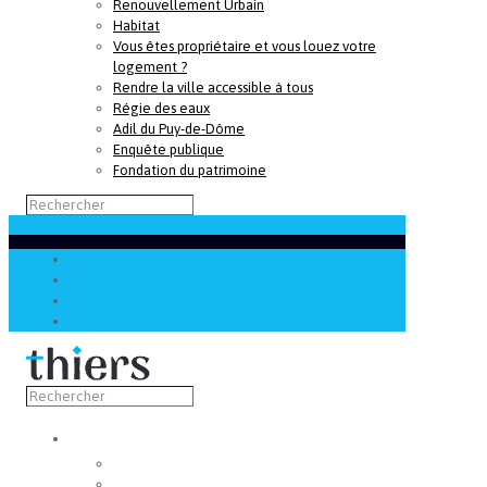
Renouvellement Urbain
Habitat
Vous êtes propriétaire et vous louez votre
logement ?
Rendre la ville accessible à tous
Régie des eaux
Adil du Puy-de-Dôme
Enquête publique
Fondation du patrimoine
Découvrir
Capitale de la coutellerie
Musée de la coutellerie