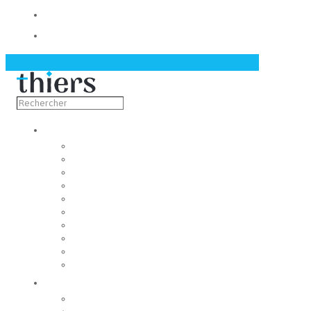
Contact
Actualités
Découvrir
Capitale de la coutellerie
Musée de la coutellerie
Cité des couteliers
Centre d’art contemporain
Coutellia
La Vallée des Rouets
Notre patrimoine
Fondation du patrimoine
Maison du tourisme
Jumelage
Vivre
Etat-Civil