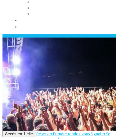
Les conseils municipaux
Les élus
Recrutement
Contact
Actualités
Accès en 1-clic
Réserver
Prendre rendez-vous
Signaler
Se