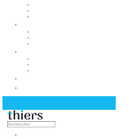
Rechercher un local
Nos commerces
Wiker
Construire
Urbanisme
Nos grands projets
Régie des eaux
La Mairie
Les conseils municipaux
Les élus
Recrutement
Contact
Actualités
Découvrir