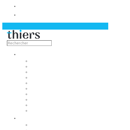
Contact
Actualités
Découvrir
Capitale de la coutellerie
Musée de la coutellerie
Cité des couteliers
Centre d’art contemporain
Coutellia
La Vallée des Rouets
Notre patrimoine
Fondation du patrimoine
Maison du tourisme
Jumelage
Vivre
Etat-Civil