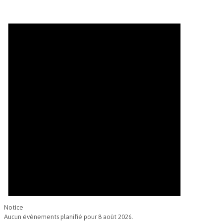
Évènements
for
8
août
2026
Notice
Aucun évènements planifié pour 8 août 2026.