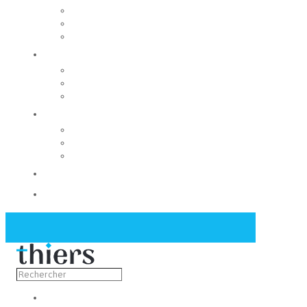
Rechercher un local
Nos commerces
Wiker
Construire
Urbanisme
Nos grands projets
Régie des eaux
La Mairie
Les conseils municipaux
Les élus
Recrutement
Contact
Actualités
Découvrir