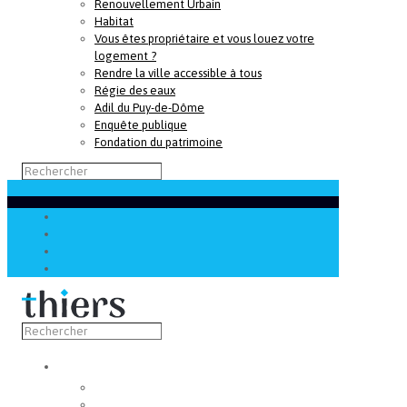
Renouvellement Urbain
Habitat
Vous êtes propriétaire et vous louez votre
logement ?
Rendre la ville accessible à tous
Régie des eaux
Adil du Puy-de-Dôme
Enquête publique
Fondation du patrimoine
Découvrir
Capitale de la coutellerie
Musée de la coutellerie