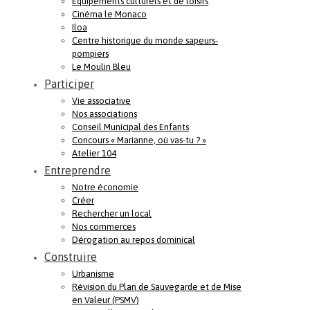
Equipements culturels et de loisirs
Cinéma le Monaco
Iloa
Centre historique du monde sapeurs-
pompiers
Le Moulin Bleu
Participer
Vie associative
Nos associations
Conseil Municipal des Enfants
Concours « Marianne, où vas-tu ? »
Atelier 104
Entreprendre
Notre économie
Créer
Rechercher un local
Nos commerces
Dérogation au repos dominical
Construire
Urbanisme
Révision du Plan de Sauvegarde et de Mise
en Valeur (PSMV)