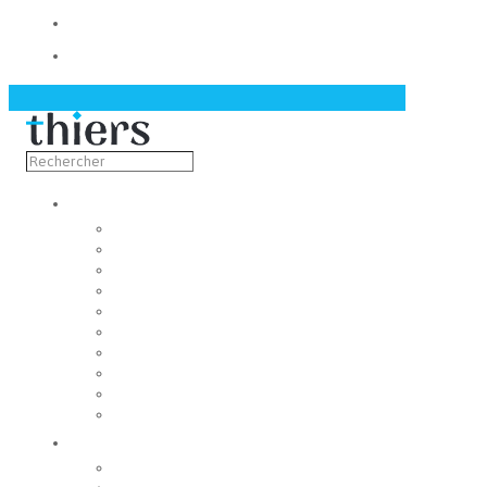
Contact
Actualités
Découvrir
Capitale de la coutellerie
Musée de la coutellerie
Cité des couteliers
Centre d’art contemporain
Coutellia
La Vallée des Rouets
Notre patrimoine
Fondation du patrimoine
Maison du tourisme
Jumelage
Vivre
Etat-Civil