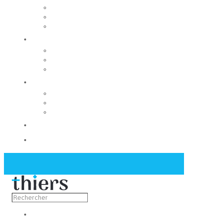
Rechercher un local
Nos commerces
Wiker
Construire
Urbanisme
Nos grands projets
Régie des eaux
La Mairie
Les conseils municipaux
Les élus
Recrutement
Contact
Actualités
Découvrir