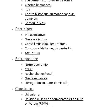
Equipements culturels et de loisirs
Cinéma le Monaco
Iloa
Centre historique du monde sapeurs-
pompiers
Le Moulin Bleu
Participer
Vie associative
Nos associations
Conseil Municipal des Enfants
Concours « Marianne, où vas-tu ? »
Atelier 104
Entreprendre
Notre économie
Créer
Rechercher un local
Nos commerces
Dérogation au repos dominical
Construire
Urbanisme
Révision du Plan de Sauvegarde et de Mise
en Valeur (PSMV)