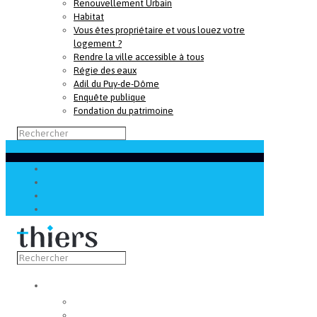
Renouvellement Urbain
Habitat
Vous êtes propriétaire et vous louez votre
logement ?
Rendre la ville accessible à tous
Régie des eaux
Adil du Puy-de-Dôme
Enquête publique
Fondation du patrimoine
Découvrir
Capitale de la coutellerie
Musée de la coutellerie