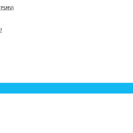
 (PSMV)
 ?