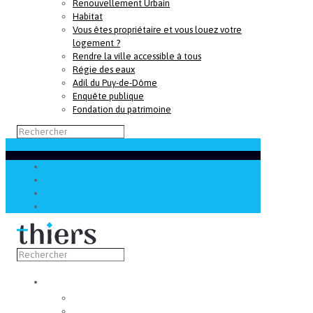
Renouvellement Urbain
Habitat
Vous êtes propriétaire et vous louez votre
logement ?
Rendre la ville accessible à tous
Régie des eaux
Adil du Puy-de-Dôme
Enquête publique
Fondation du patrimoine
Découvrir
Capitale de la coutellerie
Musée de la coutellerie