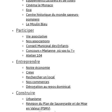
Equipements culturels et de loisirs
Cinéma le Monaco
Iloa
Centre historique du monde sapeurs-
pompiers
Le Moulin Bleu
Participer
Vie associative
Nos associations
Conseil Municipal des Enfants
Concours « Marianne, où vas-tu ? »
Atelier 104
Entreprendre
Notre économie
Créer
Rechercher un local
Nos commerces
Dérogation au repos dominical
Construire
Urbanisme
Révision du Plan de Sauvegarde et de Mise
en Valeur (PSMV)