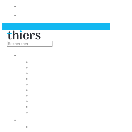
Contact
Actualités
Découvrir
Capitale de la coutellerie
Musée de la coutellerie
Cité des couteliers
Centre d’art contemporain
Coutellia
La Vallée des Rouets
Notre patrimoine
Fondation du patrimoine
Maison du tourisme
Jumelage
Vivre
Etat-Civil