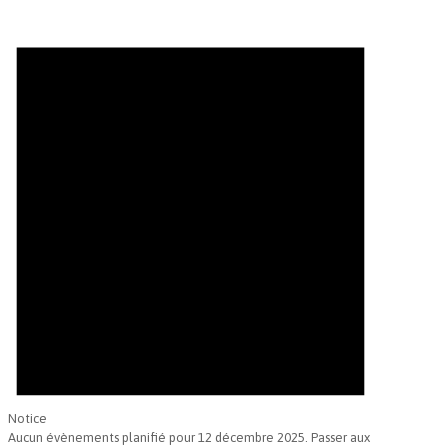
Évènements
for
12
décembre
2025
Notice
Aucun évènements planifié pour 12 décembre 2025. Passer aux