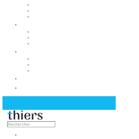
Rechercher un local
Nos commerces
Wiker
Construire
Urbanisme
Nos grands projets
Régie des eaux
La Mairie
Les conseils municipaux
Les élus
Recrutement
Contact
Actualités
Découvrir