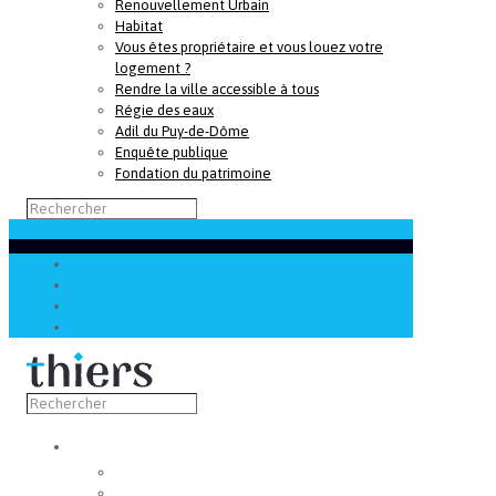
Renouvellement Urbain
Habitat
Vous êtes propriétaire et vous louez votre
logement ?
Rendre la ville accessible à tous
Régie des eaux
Adil du Puy-de-Dôme
Enquête publique
Fondation du patrimoine
Découvrir
Capitale de la coutellerie
Musée de la coutellerie