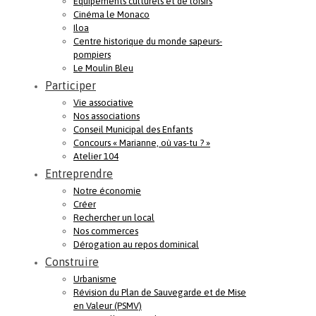
Equipements culturels et de loisirs
Cinéma le Monaco
Iloa
Centre historique du monde sapeurs-
pompiers
Le Moulin Bleu
Participer
Vie associative
Nos associations
Conseil Municipal des Enfants
Concours « Marianne, où vas-tu ? »
Atelier 104
Entreprendre
Notre économie
Créer
Rechercher un local
Nos commerces
Dérogation au repos dominical
Construire
Urbanisme
Révision du Plan de Sauvegarde et de Mise
en Valeur (PSMV)