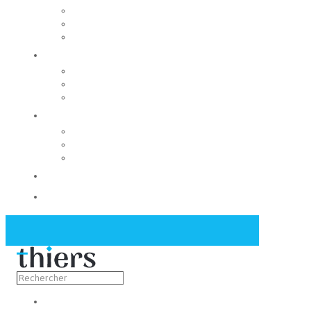
Rechercher un local
Nos commerces
Wiker
Construire
Urbanisme
Nos grands projets
Régie des eaux
La Mairie
Les conseils municipaux
Les élus
Recrutement
Contact
Actualités
Découvrir