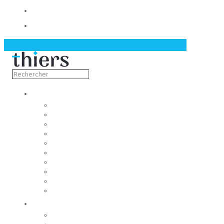
Contact
Actualités
Découvrir
Capitale de la coutellerie
Musée de la coutellerie
Cité des couteliers
Centre d’art contemporain
Coutellia
La Vallée des Rouets
Notre patrimoine
Fondation du patrimoine
Maison du tourisme
Jumelage
Vivre
Etat-Civil