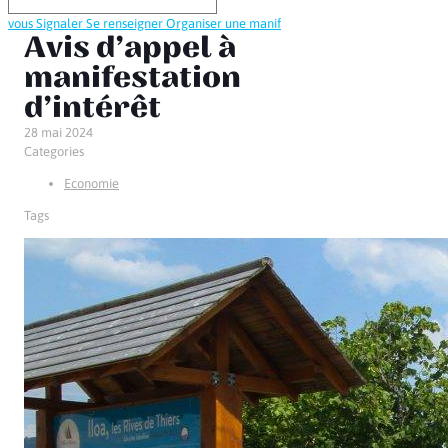
vous
Signaler
Se renseigner
Organiser une manif
Avis d’appel à
manifestation
d’intérêt
28 mai 2024
Categories
Economie
Tags