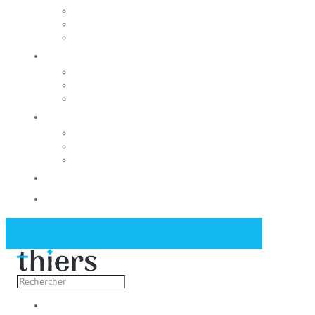
Rechercher un local
Nos commerces
Wiker
Construire
Urbanisme
Nos grands projets
Régie des eaux
La Mairie
Les conseils municipaux
Les élus
Recrutement
Contact
Actualités
Découvrir