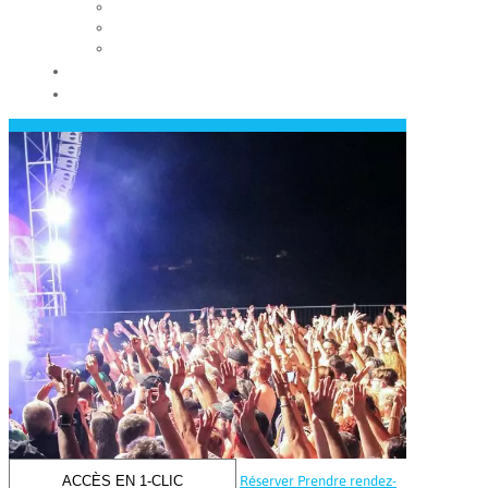
Les conseils municipaux
Les élus
Recrutement
Contact
Actualités
ACCÈS EN 1-CLIC
Réserver
Prendre rendez-