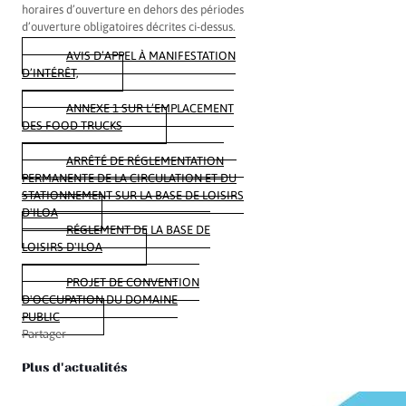
horaires d’ouverture en dehors des périodes
d’ouverture obligatoires décrites ci-dessus.
AVIS D’APPEL À MANIFESTATION
D’INTÉRÊT,
ANNEXE 1 SUR L’EMPLACEMENT
DES FOOD-TRUCKS
ARRÊTÉ DE RÉGLEMENTATION
PERMANENTE DE LA CIRCULATION ET DU
STATIONNEMENT SUR LA BASE DE LOISIRS
D'ILOA
RÉGLEMENT DE LA BASE DE
LOISIRS D'ILOA
PROJET DE CONVENTION
D'OCCUPATION DU DOMAINE
PUBLIC
Partager
Plus d'actualités