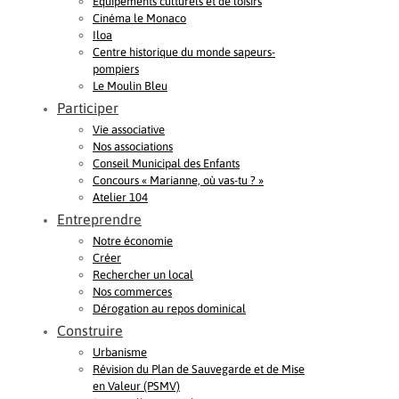
Equipements culturels et de loisirs
Cinéma le Monaco
Iloa
Centre historique du monde sapeurs-
pompiers
Le Moulin Bleu
Participer
Vie associative
Nos associations
Conseil Municipal des Enfants
Concours « Marianne, où vas-tu ? »
Atelier 104
Entreprendre
Notre économie
Créer
Rechercher un local
Nos commerces
Dérogation au repos dominical
Construire
Urbanisme
Révision du Plan de Sauvegarde et de Mise
en Valeur (PSMV)