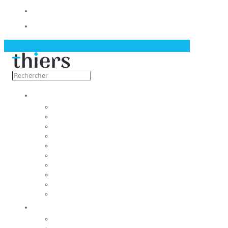
Contact
Actualités
Découvrir
Capitale de la coutellerie
Musée de la coutellerie
Cité des couteliers
Centre d’art contemporain
Coutellia
La Vallée des Rouets
Notre patrimoine
Fondation du patrimoine
Maison du tourisme
Jumelage
Vivre
Etat-Civil