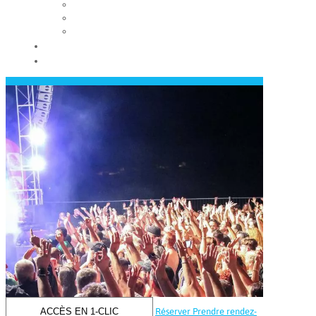
Les conseils municipaux
Les élus
Recrutement
Contact
Actualités
ACCÈS EN 1-CLIC
Réserver
Prendre rendez-