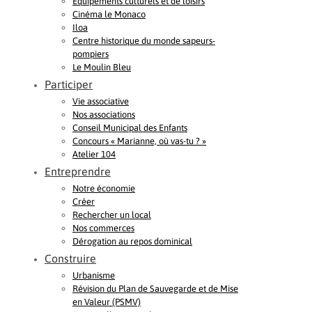
Equipements culturels et de loisirs
Cinéma le Monaco
Iloa
Centre historique du monde sapeurs-
pompiers
Le Moulin Bleu
Participer
Vie associative
Nos associations
Conseil Municipal des Enfants
Concours « Marianne, où vas-tu ? »
Atelier 104
Entreprendre
Notre économie
Créer
Rechercher un local
Nos commerces
Dérogation au repos dominical
Construire
Urbanisme
Révision du Plan de Sauvegarde et de Mise
en Valeur (PSMV)