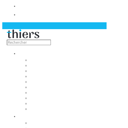
Contact
Actualités
Découvrir
Capitale de la coutellerie
Musée de la coutellerie
Cité des couteliers
Centre d’art contemporain
Coutellia
La Vallée des Rouets
Notre patrimoine
Fondation du patrimoine
Maison du tourisme
Jumelage
Vivre
Etat-Civil