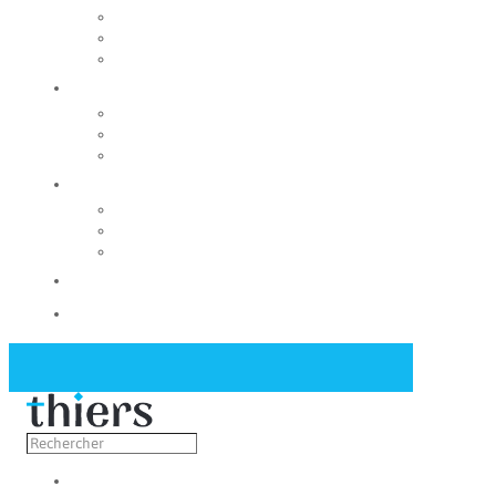
Rechercher un local
Nos commerces
Wiker
Construire
Urbanisme
Nos grands projets
Régie des eaux
La Mairie
Les conseils municipaux
Les élus
Recrutement
Contact
Actualités
Découvrir